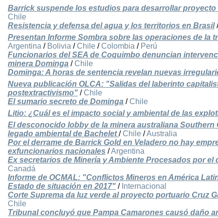
Barrick suspende los estudios para desarrollar proyect
Chile
Resistencia y defensa del agua y los territorios en Brasil
Presentan Informe Sombra sobre las operaciones de la t
Argentina
/
Bolivia
/
Chile
/
Colombia
/
Perú
Funcionarios del SEA de Coquimbo denuncian intervenci
minera Dominga
/
Chile
Dominga: A horas de sentencia revelan nuevas irregular
Nueva publicación OLCA: "Salidas del laberinto capitalis
postextractivismo"
/
Chile
El sumario secreto de Dominga
/
Chile
Litio: ¿Cuál es el impacto social y ambiental de las expl
El desconocido lobby de la minera australiana Southern G
legado ambiental de Bachelet
/
Chile
/
Australia
Por el derrame de Barrick Gold en Veladero no hay empr
exfuncionarios nacionales
/
Argentina
Ex secretarios de Minería y Ambiente Procesados por el 
Canadá
Informe de OCMAL: "Conflictos Mineros en América Latin
Estado de situación en 2017"
/
Internacional
Corte Suprema da luz verde al proyecto portuario Cruz 
Chile
Tribunal concluyó que Pampa Camarones causó daño amb