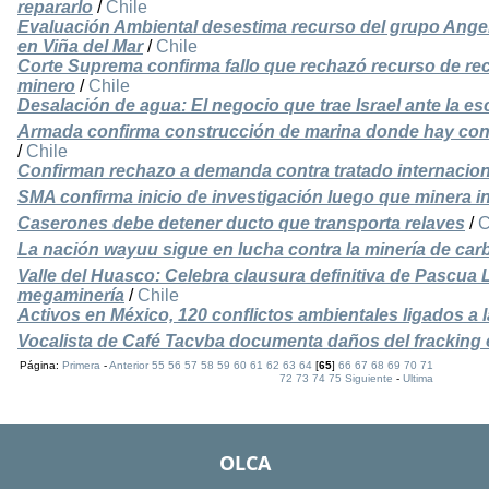
repararlo
/
Chile
Evaluación Ambiental desestima recurso del grupo Angeli
en Viña del Mar
/
Chile
Corte Suprema confirma fallo que rechazó recurso de re
minero
/
Chile
Desalación de agua: El negocio que trae Israel ante la es
Armada confirma construcción de marina donde hay con
/
Chile
Confirman rechazo a demanda contra tratado internacio
SMA confirma inicio de investigación luego que minera in
Caserones debe detener ducto que transporta relaves
/
C
La nación wayuu sigue en lucha contra la minería de car
Valle del Huasco: Celebra clausura definitiva de Pascua 
megaminería
/
Chile
Activos en México, 120 conflictos ambientales ligados a l
Vocalista de Café Tacvba documenta daños del fracking e
Página:
Primera
-
Anterior
55
56
57
58
59
60
61
62
63
64
[
65
]
66
67
68
69
70
71
72
73
74
75
Siguiente
-
Ultima
OLCA