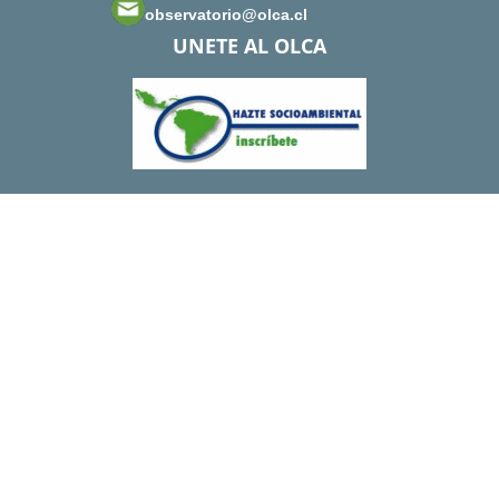
observatorio@olca.cl
UNETE AL OLCA