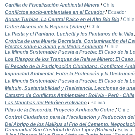
Cartilla de Fiscalización Ambiental Minera
/
Chile
Conflictos socio-ambientales en el Ecuador
/
Ecuador
Aguas Turbias. La Central Ralco en el Alto Bio Bio
/
Chile
Cobre Miseria de la Riqueza (Video)
/
Chile
La Pasta y el Pantano. Luchetti y los Pantanos de la Villa
Crónica de una Muerte Decretada. Contaminación del Est
Efectos sobre la Salud y el Medio Ambiente
/
Chile
La Minería Sustentable Puesta a Prueba: El Caso de la L
Los Riesgos de los Tranques de Relave Minero: El Caso
El Pecado de la Participación Ciudadana. Conflictos Amb
Impunidad Ambiental. Entre la Protección y la Destrucció
La Minería Sustentable Puesta a Prueba: El Caso de la 
Mehuín, Sustentabilidad y Resistencia. Lecciones de u
Catastro de Conflictos Ambientales: Bolivia - Perú - Chile
Las Manchas del Petróleo Boliviano
/
Bolivia
Pilas de la Discordia. Proyecto Andacollo Cobre
/
Chile
Control Ciudadano para la Fiscalización y Reducción del
Del Abrigo de los Mallkus al Frío del Cemento. Negociacio
Comunidad San Cristóbal de Nor Lípez (Bolivia)
/
Bolivia