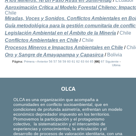
A los Mineros: Ni un Paso Atrás en Junín-Intag
/
Ecuador
Aproximación Crítica al Modelo Forestal Chileno: Impact
Chile
Miradas, Voces y Sonidos. Conflictos Ambientales en Bol
Guía metodológica para la gestión comunitaria de confli
Legislación Ambiental en el Ámbito de la Minería
/
Chile
Conflictos Ambientales en Chile
/
Chile
Procesos Mineros e Impactos Ambientales en Chile
/
Chil
Oro y Sangre de Amayapampa y Capasirca
/
Bolivia
Página:
Primera
-
Anterior
56
57
58
59
60
61
62
63
64
65
[
66
]
67
Siguiente
-
Ultima
OLCA
OLCA es una organización que acompaña a
comunidades en conflicto socioambiental, que en
condiciones de profunda asimetría, enfrentan un modelo
económico depredador impuesto en los territorios.
Promovemos la participación y el protagonismo
colectivo, la sistematización y el intercambio de
experiencias y conocimientos, la articulación y el
desarrollo de procesos de valoración identitaria, con una