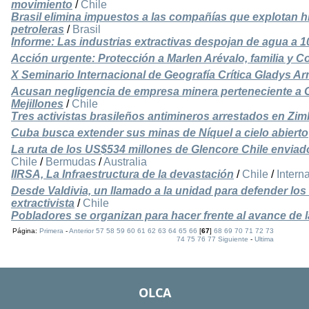
movimiento
/
Chile
Brasil elimina impuestos a las compañías que explotan h
petroleras
/
Brasil
Informe: Las industrias extractivas despojan de agua a
Acción urgente: Protección a Marlen Arévalo, familia y 
X Seminario Internacional de Geografía Crítica Gladys Ar
Acusan negligencia de empresa minera perteneciente a 
Mejillones
/
Chile
Tres activistas brasileños antimineros arrestados en Zi
Cuba busca extender sus minas de Níquel a cielo abierto
La ruta de los US$534 millones de Glencore Chile envi
Chile
/
Bermudas
/
Australia
IIRSA, La Infraestructura de la devastación
/
Chile
/
Intern
Desde Valdivia, un llamado a la unidad para defender los 
extractivista
/
Chile
Pobladores se organizan para hacer frente al avance de l
Página:
Primera
-
Anterior
57
58
59
60
61
62
63
64
65
66
[
67
]
68
69
70
71
72
73
74
75
76
77
Siguiente
-
Ultima
OLCA