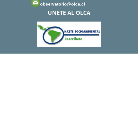
observatorio@olca.cl
UNETE AL OLCA