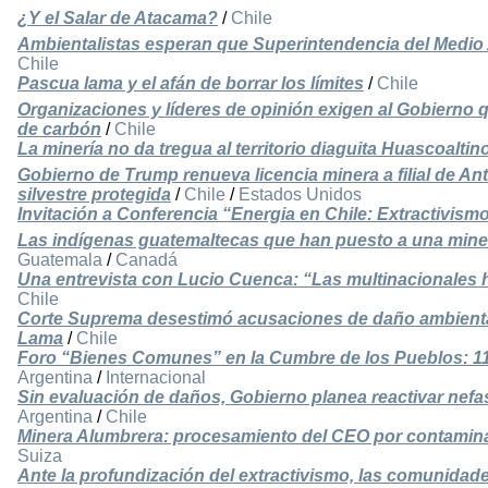
¿Y el Salar de Atacama?
/
Chile
Ambientalistas esperan que Superintendencia del Medi
Chile
Pascua lama y el afán de borrar los límites
/
Chile
Organizaciones y líderes de opinión exigen al Gobierno 
de carbón
/
Chile
La minería no da tregua al territorio diaguita Huascoaltin
Gobierno de Trump renueva licencia minera a filial de An
silvestre protegida
/
Chile
/
Estados Unidos
Invitación a Conferencia “Energia en Chile: Extractivismo,
Las indígenas guatemaltecas que han puesto a una mine
Guatemala
/
Canadá
Una entrevista con Lucio Cuenca: “Las multinacionales 
Chile
Corte Suprema desestimó acusaciones de daño ambienta
Lama
/
Chile
Foro “Bienes Comunes” en la Cumbre de los Pueblos: 11
Argentina
/
Internacional
Sin evaluación de daños, Gobierno planea reactivar nefa
Argentina
/
Chile
Minera Alumbrera: procesamiento del CEO por contamin
Suiza
Ante la profundización del extractivismo, las comunidades