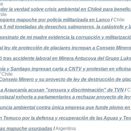
le
er la verdad sobre crisis ambiental en Chiloé para benefici
hile
ogares mapuche por policía militarizada en Lanco
/
Chile
as 5 mil toneladas de desechos salmoneros, la catástrofe y l
sesinato de mi madre evidencia la corrupción y militarizaci
eal ley de protección de glaciares increpan a Consejo Miner
ió tras accidente laboral en Minera Antucoya del Grupo Luk
ía y Santiago ingresan carta a CNTV y protestan en oficin
/
Chile
onsejo Minero y su proyecto de ley de destrucción de gla
La Araucanía acusan "censura y discriminación" de TVN
/
C
ostazal exhorta a parlamentarios a rechazar proyecto de ley
uncia ambiental contra única empresa que funde plomo en
en Temuco por la defensa y recuperación de las Aguas y Terr
rias mapuche usurpadas
/
Argentina