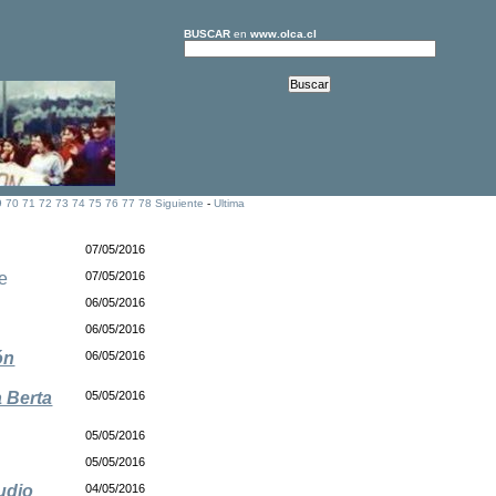
BUSCAR
en
www.olca.cl
9
70
71
72
73
74
75
76
77
78
Siguiente
-
Ultima
07/05/2016
e
07/05/2016
06/05/2016
06/05/2016
ón
06/05/2016
a Berta
05/05/2016
05/05/2016
05/05/2016
udio
04/05/2016