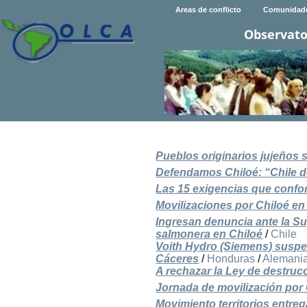
Areas de conflicto
Comunidad
Observato
Pueblos originarios jujeños 
Defendamos Chiloé: “Chile de
Las 15 exigencias que confor
Movilizaciones por Chiloé en 
Ingresan denuncia ante la S
salmonera en Chiloé
/
Chile
Voith Hydro (Siemens) suspen
Cáceres
/
Honduras
/
Alemani
A rechazar la Ley de destruc
Jornada de movilización por 
Movimiento territorios entre