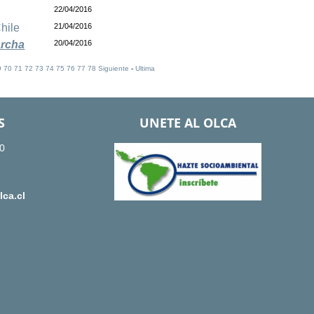
22/04/2016
hile
21/04/2016
archa
20/04/2016
9
70
71
72
73
74
75
76
77
78
Siguiente
-
Ultima
S
UNETE AL OLCA
0
ca.cl