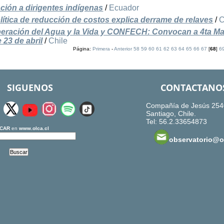
ción a dirigentes indígenas
/
Ecuador
ítica de reducción de costos explica derrame de relaves
/
C
peración del Agua y la Vida y CONFECH: Convocan a 4ta M
 23 de abril
/
Chile
Página:
Primera
-
Anterior
58
59
60
61
62
63
64
65
66
67
[
68
]
6
SIGUENOS
CONTACTANO
Compañía de Jesús 254
Santiago, Chile.
Tel: 56.2.33654873
CAR
en
www.olca.cl
observatorio@ol