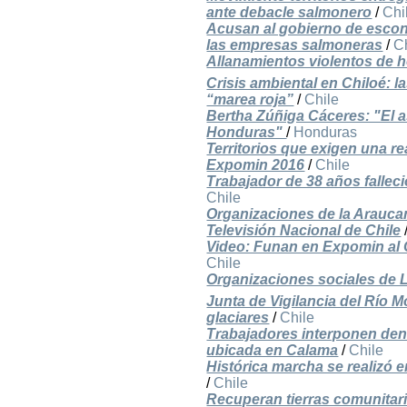
ante debacle salmonero
/
Chi
Acusan al gobierno de escond
las empresas salmoneras
/
C
Allanamientos violentos de h
Crisis ambiental en Chiloé: l
“marea roja”
/
Chile
Bertha Zúñiga Cáceres: "El a
Honduras"
/
Honduras
Territorios que exigen una r
Expomin 2016
/
Chile
Trabajador de 38 años fallec
Chile
Organizaciones de la Araucan
Televisión Nacional de Chile
Video: Funan en Expomin al C
Chile
Organizaciones sociales de 
Junta de Vigilancia del Río M
glaciares
/
Chile
Trabajadores interponen den
ubicada en Calama
/
Chile
Histórica marcha se realizó 
/
Chile
Recuperan tierras comunita