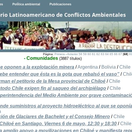
es
Política ambiental
Publicaciones
rio Latinoamericano de Conflictos Ambientales
Página:
Primera
-
Anterior
58
59
60
61
62
63
64
65
66
67
[
68
]
6
- Comunidades
(3887 títulos)
se oponen a la explotación minera
/
Argentina
/
Bolivia
/
Chile
be entender que ésta es la gota que rebalsó el vaso”
/
Chil
man el petitorio de la Mesa provincial de Chiloé
/
Chile
todo Chile exigen fin al saqueo del archipiélago
/
Chile
uperintendencia del Medio Ambiente por grave contaminaci
de suministros al proyecto hidroeléctrico al que se oponí
a
ción de Glaciares de Bachelet y el Consejo Minero
/
Chile
Chiloé en Santiago. Viernes 6 de mayo, 12:30 y 18:30
/
Chile
ga amplio apoyo a movilizaciones en Chiloé y manifiesta rep