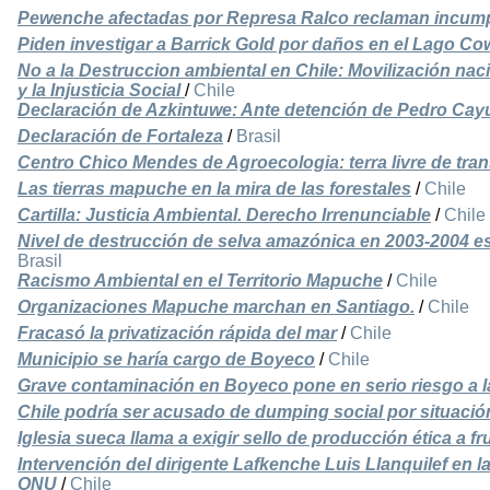
Pewenche afectadas por Represa Ralco reclaman incump
Piden investigar a Barrick Gold por daños en el Lago Co
No a la Destruccion ambiental en Chile: Movilización nac
y la Injusticia Social
/
Chile
Declaración de Azkintuwe: Ante detención de Pedro Ca
Declaración de Fortaleza
/
Brasil
Centro Chico Mendes de Agroecologia: terra livre de tr
Las tierras mapuche en la mira de las forestales
/
Chile
Cartilla: Justicia Ambiental. Derecho Irrenunciable
/
Chile
Nivel de destrucción de selva amazónica en 2003-2004 es 
Brasil
Racismo Ambiental en el Territorio Mapuche
/
Chile
Organizaciones Mapuche marchan en Santiago.
/
Chile
Fracasó la privatización rápida del mar
/
Chile
Municipio se haría cargo de Boyeco
/
Chile
Grave contaminación en Boyeco pone en serio riesgo a l
Chile podría ser acusado de dumping social por situaci
Iglesia sueca llama a exigir sello de producción ética a fr
Intervención del dirigente Lafkenche Luis Llanquilef en
ONU
/
Chile