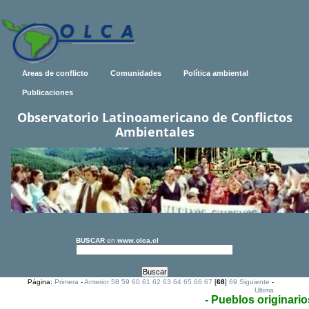
Areas de conflicto
Comunidades
Política ambiental
Publicaciones
Observatorio Latinoamericano de Conflictos
Ambientales
BUSCAR
en
www.olca.cl
Página:
Primera
-
Anterior
58
59
60
61
62
63
64
65
66
67
[
68
]
69
Siguiente
-
Ultima
- Pueblos originario