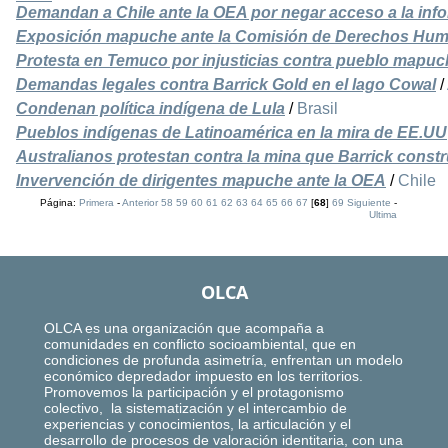
Demandan a Chile ante la OEA por negar acceso a la inf
Exposición mapuche ante la Comisión de Derechos Hu
Protesta en Temuco por injusticias contra pueblo mapuc
Demandas legales contra Barrick Gold en el lago Cowal
/
Condenan política indígena de Lula
/
Brasil
Pueblos indígenas de Latinoamérica en la mira de EE.UU
Australianos protestan contra la mina que Barrick const
Invervención de dirigentes mapuche ante la OEA
/
Chile
Página:
Primera
-
Anterior
58
59
60
61
62
63
64
65
66
67
[
68
]
69
Siguiente
-
Ultima
OLCA
OLCA es una organización que acompaña a
comunidades en conflicto socioambiental, que en
condiciones de profunda asimetría, enfrentan un modelo
económico depredador impuesto en los territorios.
Promovemos la participación y el protagonismo
colectivo, la sistematización y el intercambio de
experiencias y conocimientos, la articulación y el
desarrollo de procesos de valoración identitaria, con una