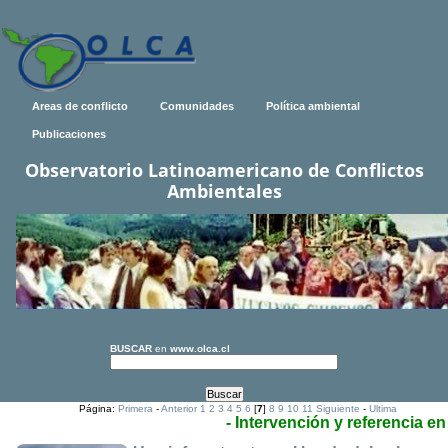
Areas de conflicto
Comunidades
Política ambiental
Publicaciones
Observatorio Latinoamericano de Conflictos
Ambientales
BUSCAR
en
www.olca.cl
Página:
Primera
-
Anterior
1
2
3
4
5
6
[
7
]
8
9
10
11
Siguiente
-
Ultima
- Intervención y referencia e