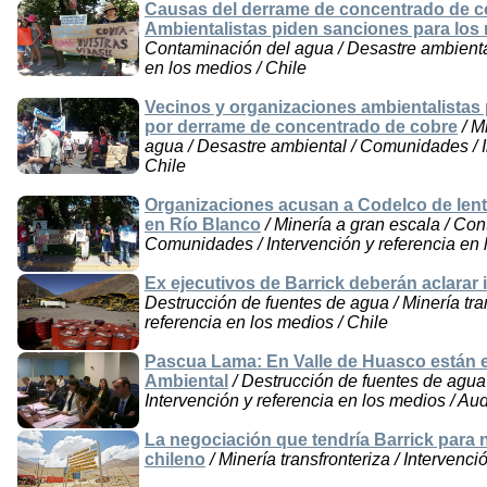
Causas del derrame de concentrado de c
Ambientalistas piden sanciones para los
Contaminación del agua / Desastre ambiental
en los medios / Chile
Vecinos y organizaciones ambientalistas
por derrame de concentrado de cobre
/ M
agua / Desastre ambiental / Comunidades / I
Chile
Organizaciones acusan a Codelco de lent
en Río Blanco
/ Minería a gran escala / Con
Comunidades / Intervención y referencia en l
Ex ejecutivos de Barrick deberán aclarar
Destrucción de fuentes de agua / Minería tran
referencia en los medios / Chile
Pascua Lama: En Valle de Huasco están ex
Ambiental
/ Destrucción de fuentes de agua 
Intervención y referencia en los medios / Aud
La negociación que tendría Barrick para 
chileno
/ Minería transfronteriza / Intervenci