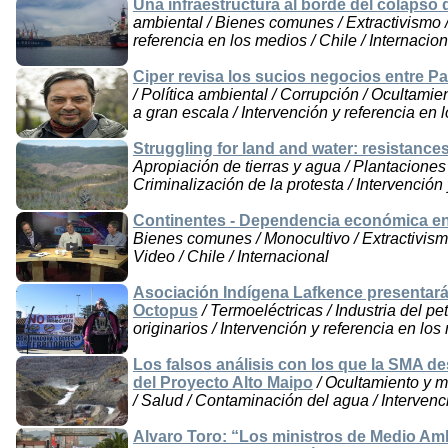
Una infraestructura al borde del colapso 
ambiental / Bienes comunes / Extractivismo /
referencia en los medios / Chile / Internacion
Ciper revisa los sucios negocios entre Pa
/ Política ambiental / Corrupción / Ocultami
a gran escala / Intervención y referencia en 
Struggling for land and water: resistances
Apropiación de tierras y agua / Plantaciones 
Criminalización de la protesta / Intervención
Continentes - Dependencia económica en
Bienes comunes / Monocultivo / Extractivismo
Video / Chile / Internacional
Asociación Indígena Lafkence presentará
Octopus
/ Termoeléctricas / Industria del p
originarios / Intervención y referencia en los
Los falsos análisis con los que la SMA d
del Proyecto Alto Maipo
/ Ocultamiento y m
/ Salud / Contaminación del agua / Intervenc
Alvaro Toro: “Los ministros de Medio Amb