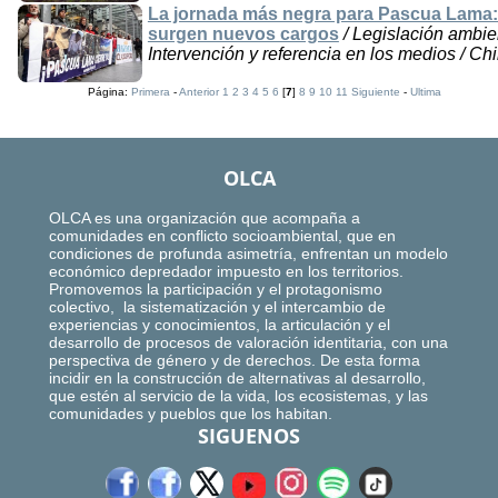
La jornada más negra para Pascua Lama: 
surgen nuevos cargos
/ Legislación ambient
Intervención y referencia en los medios / Chi
Página:
Primera
-
Anterior
1
2
3
4
5
6
[
7
]
8
9
10
11
Siguiente
-
Ultima
OLCA
OLCA es una organización que acompaña a
comunidades en conflicto socioambiental, que en
condiciones de profunda asimetría, enfrentan un modelo
económico depredador impuesto en los territorios.
Promovemos la participación y el protagonismo
colectivo, la sistematización y el intercambio de
experiencias y conocimientos, la articulación y el
desarrollo de procesos de valoración identitaria, con una
perspectiva de género y de derechos. De esta forma
incidir en la construcción de alternativas al desarrollo,
que estén al servicio de la vida, los ecosistemas, y las
comunidades y pueblos que los habitan.
SIGUENOS