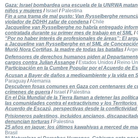
Gaza: Israel bombardea una escuela de la UNRWA matan
niños y mujeres
/
Israel
/
Palestina
Fin a una trama de mal gusto: Van Rysselberghe renunciar
violador de DDHH zafar de condena
/
Chile
Jacqueline van Rysselberghe no habría entregado informe
contratada durante su primer mes de trabajo en el SML
/
“Por no haber interés de profesionales de áreas”: El argu
a Jacqueline van Rysselberghe en el SML de Concepció
Murió Nora Cortiñas, la madre de todas las batallas
/
Arge
Defensores de derechos humanos piden al Departamento d
cargos contra Julian Assange
/
Estados Unidos
/
Reino Un
Participación en la Cumbre Popular por el Acuerdo de E
Acusan a Bayer de daños a medioambiente y la vida en 
Paraguay
/
Alemania
Descubren fosas comunes en Gaza con centenares de c
crímenes de guerra
/
Israel
/
Palestina
En el Día Mundial de la Tierra llaman a detener las polític
las comunidades contra el extractivismo y los Territorios 
Acuerdo de Escazú, perspectivas desde la conflictividad
Prisioneros palestinos, incluidos ancianos, discapacita
denuncian torturas
/
Palestina
25 años en jaque: los últimos kawahivas a merced de m
Brasil