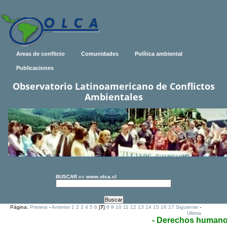
Areas de conflicto
Comunidades
Política ambiental
Publicaciones
Observatorio Latinoamericano de Conflictos
Ambientales
BUSCAR
en
www.olca.cl
Página:
Primera
-
Anterior
1
2
3
4
5
6
[
7
]
8
9
10
11
12
13
14
15
16
17
Siguiente
-
Ultima
- Derechos human