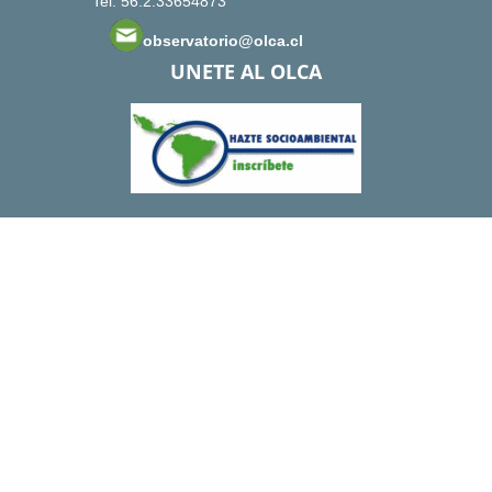
Tel: 56.2.33654873
observatorio@olca.cl
UNETE AL OLCA