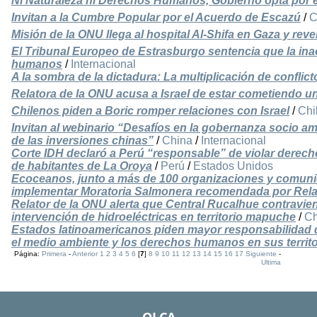
Ni Naturaleza ni Derechos Humanos, Gobierno opta por 
Invitan a la Cumbre Popular por el Acuerdo de Escazú
/
C
Misión de la ONU llega al hospital Al-Shifa en Gaza y reve
El Tribunal Europeo de Estrasburgo sentencia que la inac
humanos
/
Internacional
A la sombra de la dictadura: La multiplicación de conflic
Relatora de la ONU acusa a Israel de estar cometiendo u
Chilenos piden a Boric romper relaciones con Israel
/
Chi
Invitan al webinario “Desafíos en la gobernanza socio am
de las inversiones chinas”
/
China
/
Internacional
Corte IDH declaró a Perú “responsable” de violar derechos
de habitantes de La Oroya
/
Perú
/
Estados Unidos
Ecoceanos, junto a más de 100 organizaciones y comun
implementar Moratoria Salmonera recomendada por Rela
Relator de la ONU alerta que Central Rucalhue contravie
intervención de hidroeléctricas en territorio mapuche
/
Ch
Estados latinoamericanos piden mayor responsabilidad 
el medio ambiente y los derechos humanos en sus territo
Página:
Primera
-
Anterior
1
2
3
4
5
6
[
7
]
8
9
10
11
12
13
14
15
16
17
Siguiente
-
Ultima