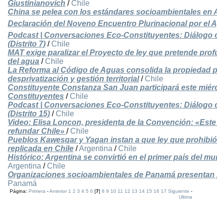
Giustinianovich
/
Chile
China se pelea con los estándares socioambientales en 
Declaración del Noveno Encuentro Plurinacional por el Ag
Podcast | Conversaciones Eco-Constituyentes: Diálogo c
(Distrito 7)
/
Chile
MAT exige paralizar el Proyecto de ley que pretende prof
del agua
/
Chile
La Reforma al Código de Aguas consolida la propiedad p
desprivatización y gestión territorial
/
Chile
Constituyente Constanza San Juan participará este mié
Constituyentes
/
Chile
Podcast | Conversaciones Eco-Constituyentes: Diálogo c
(Distrito 15)
/
Chile
Video: Elisa Loncon, presidenta de la Convención: «Este
refundar Chile»
/
Chile
Pueblos Kawesqar y Yagan instan a que ley que prohibió
replicada en Chile
/
Argentina
/
Chile
Histórico: Argentina se convirtió en el primer país del m
Argentina
/
Chile
Organizaciones socioambientales de Panamá presentan p
Panamá
Página:
Primera
-
Anterior
1
2
3
4
5
6
[
7
]
8
9
10
11
12
13
14
15
16
17
Siguiente
-
Ultima