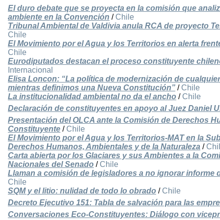
El duro debate que se proyecta en la comisión que anali
ambiente en la Convención
/
Chile
Tribunal Ambiental de Valdivia anula RCA de proyecto T
Chile
El Movimiento por el Agua y los Territorios en alerta fre
Chile
Eurodiputados destacan el proceso constituyente chile
Internacional
Elisa Loncon: “La política de modernización de cualquie
mientras definimos una Nueva Constitución”
/
Chile
La institucionalidad ambiental no da el ancho
/
Chile
Declaración de constituyentes en apoyo al Juez Daniel U
Presentación del OLCA ante la Comisión de Derechos 
Constituyente
/
Chile
El Movimiento por el Agua y los Territorios-MAT en la S
Derechos Humanos, Ambientales y de la Naturaleza
/
Chi
Carta abierta por los Glaciares y sus Ambientes a la Co
Nacionales del Senado
/
Chile
Llaman a comisión de legisladores a no ignorar informe 
Chile
SQM y el litio: nulidad de todo lo obrado
/
Chile
Decreto Ejecutivo 151: Tabla de salvación para las emp
Conversaciones Eco-Constituyentes: Diálogo con vicepre