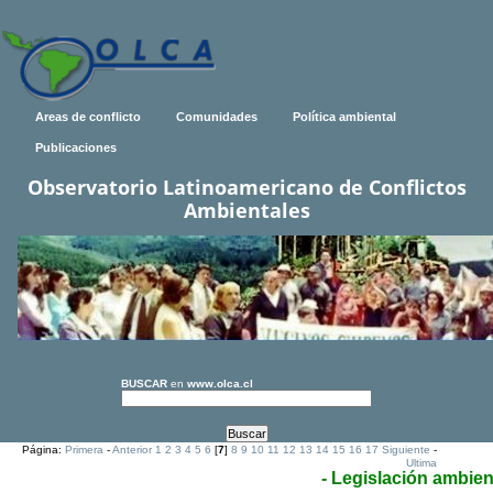
Areas de conflicto
Comunidades
Política ambiental
Publicaciones
Observatorio Latinoamericano de Conflictos
Ambientales
BUSCAR
en
www.olca.cl
Página:
Primera
-
Anterior
1
2
3
4
5
6
[
7
]
8
9
10
11
12
13
14
15
16
17
Siguiente
-
Ultima
- Legislación ambien