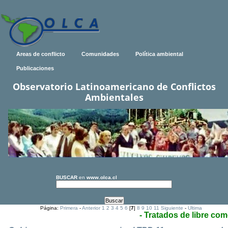
Areas de conflicto
Comunidades
Política ambiental
Publicaciones
Observatorio Latinoamericano de Conflictos
Ambientales
BUSCAR
en
www.olca.cl
Página:
Primera
-
Anterior
1
2
3
4
5
6
[
7
]
8
9
10
11
Siguiente
-
Ultima
- Tratados de libre com