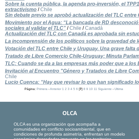
Sobre la cuenta pública, la agenda pro-inversión, el TPP1
extractivismo
/
Chile
Sin debate previo se aprobó actualización del TLC entre
Movimiento por el Agua: “La bancada de RD desconoció 
sociales al validar el TLC”
/
Chile
/
Canadá
Actualización del TLC con Canadá es aprobada sin estud
La incomprensión de los políticos sobre la gravedad de 
Votación del TLC entre Chile y Uruguay. Una grave falta 
Tratado de Libre Comercio Chile-Uruguay: Minuta Parlam
TLC: Cuando se da a las empresas más poder que a los
Invitación al Encuentro "Género y Tratados de Libre Com
Chile
Lucio Cuenca: “Hay que revisar lo que han significado l
Página:
Primera
-
Anterior
1
2
3
4
5
6
[
7
]
8
9
10
11
Siguiente
-
Ultima
OLCA
OLCA es una organización que acompaña a
comunidades en conflicto socioambiental, que en
condiciones de profunda asimetría, enfrentan un modelo