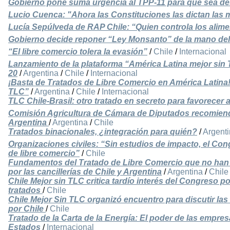
Gobierno pone suma urgencia al TPP-11 para que sea de
Lucio Cuenca: "Ahora las Constituciones las dictan las 
Lucía Sepúlveda de RAP Chile: “Quien controla los alime
Gobierno decide reponer “Ley Monsanto” de la mano de
“El libre comercio tolera la evasión”
/
Chile
/
Internacional
Lanzamiento de la plataforma “América Latina mejor sin 
20
/
Argentina
/
Chile
/
Internacional
¡Basta de Tratados de Libre Comercio en América Latina!
TLC”
/
Argentina
/
Chile
/
Internacional
TLC Chile-Brasil: otro tratado en secreto para favorecer 
Comisión Agricultura de Cámara de Diputados recomiend
Argentina
/
Argentina
/
Chile
Tratados binacionales, ¿integración para quién?
/
Argent
Organizaciones civiles: “Sin estudios de impacto, el Con
de libre comercio”
/
Chile
Fundamentos del Tratado de Libre Comercio que no han 
por las cancillerías de Chile y Argentina
/
Argentina
/
Chile
Chile Mejor sin TLC critica tardío interés del Congreso po
tratados
/
Chile
Chile Mejor Sin TLC organizó encuentro para discutir la
por Chile
/
Chile
Tratado de la Carta de la Energía: El poder de las empre
Estados
/
Internacional