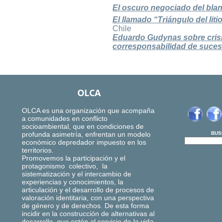
El oscuro negociado del bla
El llamado “Triángulo del lit
Chile
Eduardo Gudynas sobre crisi
corresponsabilidad de suces
OLCA
OLCA es una organización que acompaña
a comunidades en conflicto
socioambiental, que en condiciones de
profunda asimetría, enfrentan un modelo
BUS
económico depredador impuesto en los
territorios.
Promovemos la participación y el
protagonismo colectivo, la
sistematización y el intercambio de
experiencias y conocimientos, la
articulación y el desarrollo de procesos de
valoración identitaria, con una perspectiva
de género y de derechos. De esta forma
incidir en la construcción de alternativas al
desarrollo, que estén al servicio de la vida,