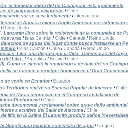
ción, el humedal ribera del río Cachapoal, está gravemente
ses de plaguicidas peligrosos
/
Chile
hemisferio sur se seca lentamente
/
Internacional
 General de Aguas a minera Anglo American por extracción 
/
Reino Unido
: Lanzarán libro sobre la resistencia de la comunidad de 
rras raras
/
Islas Caimán
/
Chile
/
Canadá
/
Reino Unido
e derechos de aguas del lugar donde busca instalarse en P
 minero
/
Islas Caimán
/
Chile
/
Canadá
/
Reino Unido
ncias: Litio, una disputa por la Vida - Defensoras del Abya
 del Litio”
/
Argentina
/
Bolivia
/
Chile
I): Cómo se ejecutó la repartición a destajo del río Copiap
familia se oponen a proteger humedal en el Gran Concepció
tan de verde en Ecuador
/
Ecuador
os Territorios realizó su Escuela Popular de Invierno
/
Chile
bahía de Narau denuncian en el Congreso instalación de
uintero-Puchuncaví
/
Chile
ueba documental y testimonial sobre grave daño ambiental
neras a acuífero del Salar de Atacama
/
Chile
de litio en la Salina El Leoncito produjo daños irreversible
e Google para explotar suministro de agua
/
Uruguay