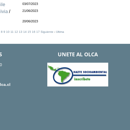
ile
03/07/2023
ivia
/
21/06/2023
20/06/2023
]
8
9
10
11
12
13
14
15
16
17
Siguiente
-
Ultima
S
UNETE AL OLCA
0
ca.cl