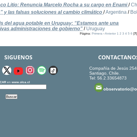
nco Litio: Renuncia Marcelo Rocha a su cargo en Enami
/
Ch
io” y las falsas soluciones al cambio climático
/
Argentina
/
Bol
s del agua potable en Uruguay: “Estamos ante una
ivas administraciones de gobierno”
/
Uruguay
Página:
Primera
-
Anterior
1
2
3
4
5
6
[
7
SIGUENOS
CONTACTANO
Compañía de Jesús 254
Santiago, Chile.
Tel: 56.2.33654873
CAR
en
www.olca.cl
observatorio@ol