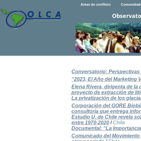
Areas de conflicto
Comunidad
Observato
Conversatorio: Perspectivas c
“2023, El Año del Marketing 
Elena Rivera, dirigenta de 
proyecto de extracción de liti
La privatización de los glaci
Corporación del GORE Biobío
consultoría que entrega info
Estudio U. de Chile revela s
entre 1970-2020
/
Chile
Documental: “La Importancia
Comunicado del Movimiento po