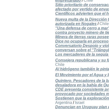
empresariado
/
Chile
Sitio prioritario de conserva
afectado por vertido de enva
Científicos advierten que el 
Nueva multa de la Dirección
autorizada en Nogales
/
Chile
“Una defensa de cerro a mar”
contra proyecto minero de tie
Minera de tierras raras pose
Dice no ocuparla en proceso
Conversatorio Despojo y viole
conversan sobre el “Triángulo
Los mercaderes de la sequía (
Consejera republicana y su 
Chile
Al hidrógeno también le pin
El Movimiento por el Agua y l
Quintero. Pescadores de la 
desaladora en la bahía de Q
CDE presenta consistente pr
provocado por sociedades mi
Sostienen que la exploración 
Argentina
/
Israel
Denuncian en Uruguay plan d