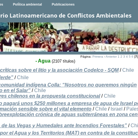
es
Política ambiental
Publicaciones
rio Latinoamericano de Conflictos Ambientales
Página:
Primera
-
Anterior
1
2
3
4
5
6
[
7
- Agua
(2107 títulos)
ríticas sobre el litio y la asociación Codelco - SQM
/
Chile
Verde”
/
Chile
la comunidad indígena Colla: “Nosotros no queremos ningún
o en el Salar”
/
Chile
ares chilenos en la propuesta constitucional
/
Chile
 pagará unos $250 millones a empresa de agua de Israel p
rmación sensible sobre el vital elemento
/
Chile
/
Israel
/
Pales
obreexplotación crónica de aguas subterráneas en zona cen
 de las Vegas y Humedales ante Incendios Forestales”
/
Chi
r el Agua y los Territorios (MAT) en contra de la constituc