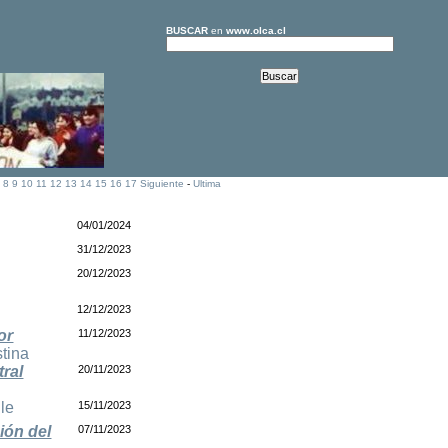
BUSCAR
en
www.olca.cl
]
8
9
10
11
12
13
14
15
16
17
Siguiente
-
Ultima
04/01/2024
31/12/2023
20/12/2023
12/12/2023
or
11/12/2023
tina
tral
20/11/2023
le
15/11/2023
ión del
07/11/2023