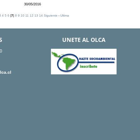
30/05/2016
3
4
5
6
[
7
]
8
9
10
11
12
13
14
Siguiente
-
Ultima
S
UNETE AL OLCA
0
ca.cl