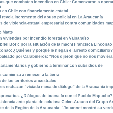
sas que combaten incendios en Chile: Comenzaron a opera
a
s en Chile con financiamento estatal
 revela incremento del abuso policial en La Araucanía
os de violencia-estatal empresarial contra comunidades m
o Matte
n viviendas por incendio forestal en Valparaíso
briel Boric por la situación de la machi Francisca Linconao
nao: ¿Quiénes y porqué le niegan el arresto domiciliario?
aleado por Carabineros: “Nos dijeron que no nos moviér
arlamentarios y gobierno a terminar con subsidios de
 comienza a remecer a la tierra
 de los territorios ancestrales
s rechazan “viciada mesa de diálogo” de la Araucanía im
presarios: ¿Diálogos de buena fe con el Pueblo Mapuche?
istencia ante planta de celulosa Celco-Arauco del Grupo An
te de la Región de la Araucanía: "Jouannet mostró su ver