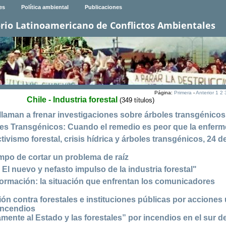
es
Política ambiental
Publicaciones
rio Latinoamericano de Conflictos Ambientales
Página:
Primera
-
Anterior
1
2
Chile - Industria forestal
(349 títulos)
laman a frenar investigaciones sobre árboles transgénicos
les Transgénicos: Cuando el remedio es peor que la enfer
tivismo forestal, crisis hídrica y árboles transgénicos, 24 d
mpo de cortar un problema de raíz
El nuevo y nefasto impulso de la industria forestal"
formación: la situación que enfrentan los comunicadores
n contra forestales e instituciones públicas por acciones 
incendios
ente al Estado y las forestales” por incendios en el sur de