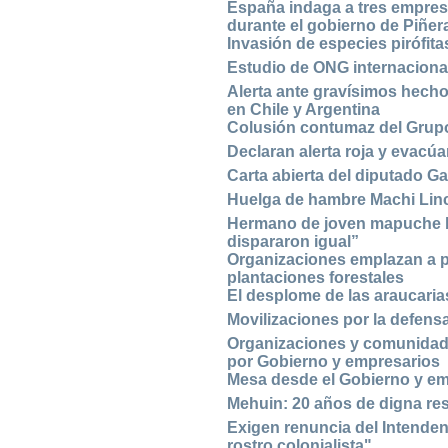
España indaga a tres empre
durante el gobierno de Piñer
Invasión de especies pirófita
Estudio de ONG internacional
Alerta ante gravísimos hech
en Chile y Argentina
Colusión contumaz del Grup
Declaran alerta roja y evacúa
Carta abierta del diputado Ga
Huelga de hambre Machi Linco
Hermano de joven mapuche b
dispararon igual”
Organizaciones emplazan a p
plantaciones forestales
El desplome de las araucarias
Movilizaciones por la defensa
Organizaciones y comunidade
por Gobierno y empresarios
Mesa desde el Gobierno y em
Mehuin: 20 años de digna res
Exigen renuncia del Intenden
rostro colonialista"