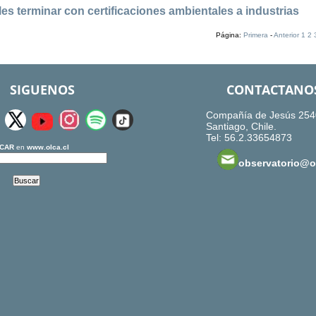
s terminar con certificaciones ambientales a industrias
Página:
Primera
-
Anterior
1
2
SIGUENOS
CONTACTANO
Compañía de Jesús 254
Santiago, Chile.
Tel: 56.2.33654873
CAR
en
www.olca.cl
observatorio@ol