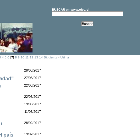
BUSCAR
en
www.olca.cl
3
4
5
6
[
7
]
8
9
10
11
12
13
14
Siguiente
-
Ultima
28/03/2017
medad"
27/03/2017
e
22/03/2017
22/03/2017
19/03/2017
11/03/2017
u
28/02/2017
l país
19/02/2017