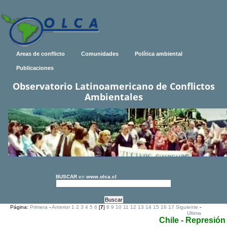
Areas de conflicto
Comunidades
Política ambiental
Publicaciones
Observatorio Latinoamericano de Conflictos
Ambientales
BUSCAR
en
www.olca.cl
Página:
Primera
-
Anterior
1
2
3
4
5
6
[
7
]
8
9
10
11
12
13
14
15
16
17
Siguiente
-
Ultima
Chile - Represión