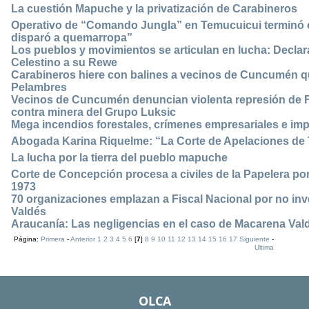
La cuestión Mapuche y la privatización de Carabineros
Operativo de “Comando Jungla” en Temucuicui terminó co
disparó a quemarropa”
Los pueblos y movimientos se articulan en lucha: Declara
Celestino a su Rewe
Carabineros hiere con balines a vecinos de Cuncumén q
Pelambres
Vecinos de Cuncumén denuncian violenta represión de F
contra minera del Grupo Luksic
Mega incendios forestales, crímenes empresariales e im
Abogada Karina Riquelme: “La Corte de Apelaciones de 
La lucha por la tierra del pueblo mapuche
Corte de Concepción procesa a civiles de la Papelera p
1973
70 organizaciones emplazan a Fiscal Nacional por no in
Valdés
Araucanía: Las negligencias en el caso de Macarena Val
Página:
Primera
-
Anterior
1
2
3
4
5
6
[
7
]
8
9
10
11
12
13
14
15
16
17
Siguiente
-
Ultima
OLCA