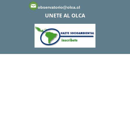
observatorio@olca.cl
UNETE AL OLCA