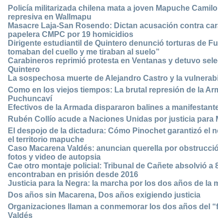
Policía militarizada chilena mata a joven Mapuche Camilo
represiva en Wallmapu
Masacre Laja-San Rosendo: Dictan acusación contra cara
papelera CMPC por 19 homicidios
Dirigente estudiantil de Quintero denunció torturas de 
tomaban del cuello y me tiraban al suelo”
Carabineros reprimió protesta en Ventanas y detuvo selec
Quintero
La sospechosa muerte de Alejandro Castro y la vulnerabil
Como en los viejos tiempos: La brutal represión de la A
Puchuncaví
Efectivos de la Armada dispararon balines a manifestant
Rubén Collío acude a Naciones Unidas por justicia para
El despojo de la dictadura: Cómo Pinochet garantizó el 
el territorio mapuche
Caso Macarena Valdés: anuncian querella por obstrucción 
fotos y video de autopsia
Cae otro montaje policial: Tribunal de Cañete absolvió
encontraban en prisión desde 2016
Justicia para la Negra: la marcha por los dos años de la
Dos años sin Macarena, Dos años exigiendo justicia
Organizaciones llaman a conmemorar los dos años del “
Valdés