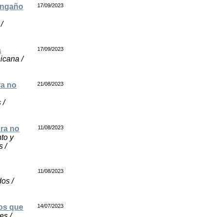
 engaño
17/09/2023
/
a
17/09/2023
icana /
ra no
21/08/2023
 /
ura no
11/08/2023
to y
s /
11/08/2023
os /
jos que
14/07/2023
es /