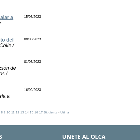
alar a
15/03/2023
/
to del
08/03/2023
Chile /
01/03/2023
ción de
os /
16/02/2023
ría a
]
8
9
10
11
12
13
14
15
16
17
Siguiente
-
Ultima
S
UNETE AL OLCA