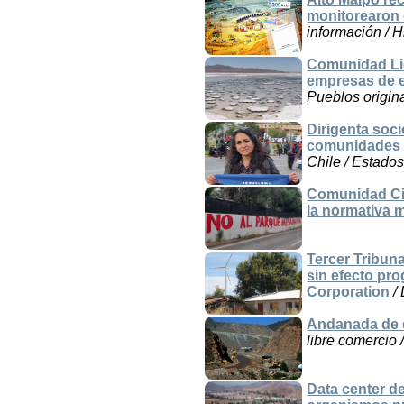
monitorearon e
información / H
Comunidad Lic
empresas de 
Pueblos origina
Dirigenta soc
comunidades 
Chile / Estado
Comunidad Cir
la normativa 
Tercer Tribun
sin efecto pr
Corporation
/ 
Andanada de 
libre comercio 
Data center de