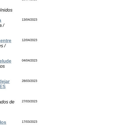
 Unidos
a
13/04/2023
a /
 entre
12/04/2023
s /
elude
04/04/2023
dos
dejar
28/03/2023
AES
ados de
27/03/2023
los
17/03/2023