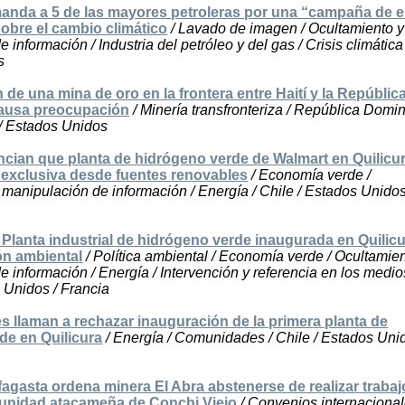
manda a 5 de las mayores petroleras por una “campaña de
obre el cambio climático
/ Lavado de imagen / Ocultamiento y
 información / Industria del petróleo y del gas / Crisis climática 
s
 de una mina de oro en la frontera entre Haití y la Repúblic
ausa preocupación
/ Minería transfronteriza / República Domin
 / Estados Unidos
cian que planta de hidrógeno verde de Walmart en Quilicu
a exclusiva desde fuentes renovables
/ Economía verde /
manipulación de información / Energía / Chile / Estados Unidos
 Planta industrial de hidrógeno verde inaugurada en Quilic
ón ambiental
/ Política ambiental / Economía verde / Ocultamien
 información / Energía / Intervención y referencia en los medio
 Unidos / Francia
s llaman a rechazar inauguración de la primera planta de
de en Quilicura
/ Energía / Comunidades / Chile / Estados Unid
fagasta ordena minera El Abra abstenerse de realizar traba
munidad atacameña de Conchi Viejo
/ Convenios internacional