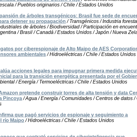
escala / Pueblos originarios / Chile / Estados Unidos
xpansión de árboles transgénicos: Brasil fue sede de encue
 para detener su propagación
/ Transgénicos / Industria forestal
dustriales de árboles / Biodiversidad / Participación en encuent
rgentina / Brasil / Canadá / Estados Unidos / Japón / Nueva Zel
legatos por ciberespionaje de Alto Maipo de AES Corporatio
ensores ambientales
/ Hidroeléctricas / Chile / Estados Unidos
lúa acciones legales para impugnar primera medida ejecu
nicial para la transición energética presentada por el Gobie
iental / Energía / Termoeléctricas / Chile / Estados Unidos
Amazon pretende construir torres de alta tensión y data Ce
a Pincoya
/ Agua / Energía / Comunidades / Centros de datos / 
s
nfirma que pagó servicios de espionaje y seguimiento a
l río Maipo
/ Hidroeléctricas / Chile / Estados Unidos
conoce que contrató servicios de ciberinteligencia que