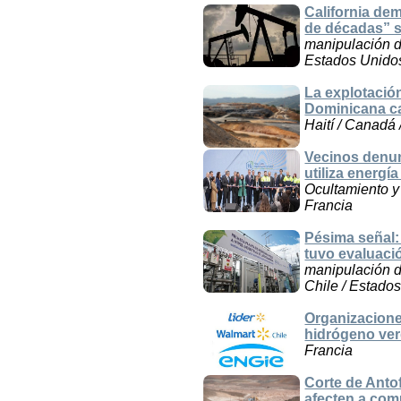
California de
de décadas” s
manipulación de
Estados Unido
La explotación
Dominicana c
Haití / Canadá
Vecinos denun
utiliza energí
Ocultamiento y 
Francia
Pésima señal:
tuvo evaluaci
manipulación de
Chile / Estados
Organizacione
hidrógeno ver
Francia
Corte de Anto
afecten a co