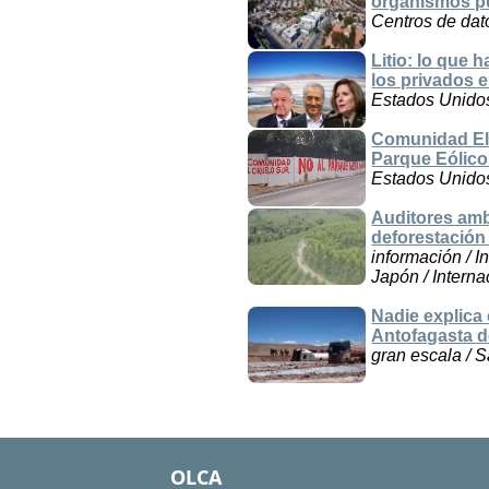
organismos p
Centros de dat
Litio: lo que 
los privados e
Estados Unido
Comunidad El 
Parque Eólic
Estados Unido
Auditores amb
deforestación
información / I
Japón / Interna
Nadie explica
Antofagasta d
gran escala / S
OLCA