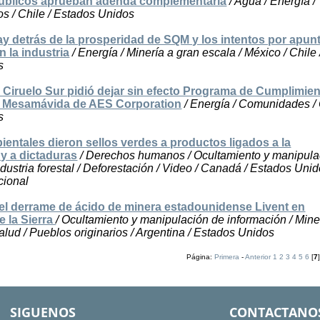
úblicos aprueban adenda complementaria
/ Agua / Energía /
os / Chile / Estados Unidos
hay detrás de la prosperidad de SQM y los intentos por apunt
n la industria
/ Energía / Minería a gran escala / México / Chile 
s
Ciruelo Sur pidió dejar sin efecto Programa de Cumplimien
o Mesamávida de AES Corporation
/ Energía / Comunidades / 
s
ientales dieron sellos verdes a productos ligados a la
 y a dictaduras
/ Derechos humanos / Ocultamiento y manipula
ndustria forestal / Deforestación / Video / Canadá / Estados Unid
cional
 el derrame de ácido de minera estadounidense Livent en
e la Sierra
/ Ocultamiento y manipulación de información / Mine
alud / Pueblos originarios / Argentina / Estados Unidos
Página:
Primera
-
Anterior
1
2
3
4
5
6
[
7
SIGUENOS
CONTACTANO