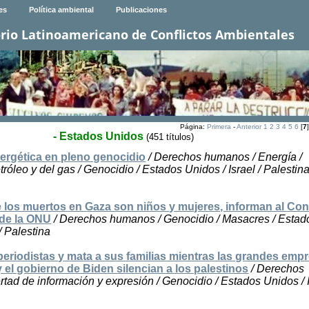
es
Política ambiental
Publicaciones
rio Latinoamericano de Conflictos Ambientales
Página:
Primera
-
Anterior
1
2
3
4
5
6
[
7
- Estados Unidos
(451 títulos)
ergética en pleno genocidio
/ Derechos humanos / Energía /
etróleo y del gas / Genocidio / Estados Unidos / Israel / Palestin
e los muertos en Gaza son niños y mujeres, informan al Co
 de la ONU
/ Derechos humanos / Genocidio / Masacres / Estad
/ Palestina
 periodistas y mata a sus familias mientras las grandes emp
 el gobierno de Biden silencian a los palestinos
/ Derechos
tad de información y expresión / Genocidio / Estados Unidos / I