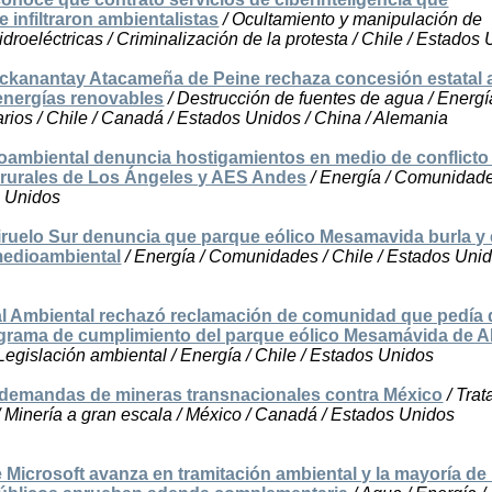
 infiltraron ambientalistas
/ Ocultamiento y manipulación de
idroeléctricas / Criminalización de la protesta / Chile / Estados
kanantay Atacameña de Peine rechaza concesión estatal 
energías renovables
/ Destrucción de fuentes de agua / Energí
rios / Chile / Canadá / Estados Unidos / China / Alemania
ioambiental denuncia hostigamientos en medio de conflicto
rurales de Los Ángeles y AES Andes
/ Energía / Comunidade
s Unidos
uelo Sur denuncia que parque eólico Mesamavida burla y 
medioambiental
/ Energía / Comunidades / Chile / Estados Uni
al Ambiental rechazó reclamación de comunidad que pedía 
ograma de cumplimiento del parque eólico Mesamávida de 
Legislación ambiental / Energía / Chile / Estados Unidos
demandas de mineras transnacionales contra México
/ Trat
/ Minería a gran escala / México / Canadá / Estados Unidos
 Microsoft avanza en tramitación ambiental y la mayoría de 