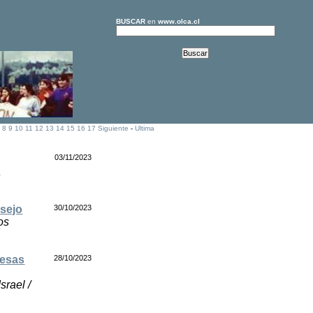
BUSCAR
en
www.olca.cl
]
8
9
10
11
12
13
14
15
16
17
Siguiente
-
Ultima
03/11/2023
a
nsejo
30/10/2023
os
resas
28/10/2023
srael /