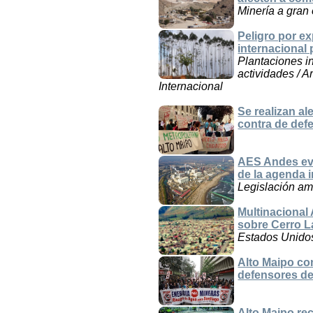
Minería a gran 
Peligro por e
internacional
Plantaciones in
actividades / A
Internacional
Se realizan a
contra de def
AES Andes eva
de la agenda i
Legislación amb
Multinacional 
sobre Cerro L
Estados Unido
Alto Maipo co
defensores de
Alto Maipo re