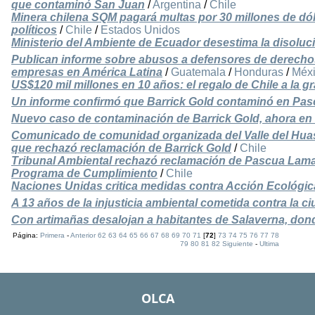
que contaminó San Juan
/
Argentina
/
Chile
Minera chilena SQM pagará multas por 30 millones de dó
políticos
/
Chile
/
Estados Unidos
Ministerio del Ambiente de Ecuador desestima la disoluc
Publican informe sobre abusos a defensores de derech
empresas en América Latina
/
Guatemala
/
Honduras
/
Méx
US$120 mil millones en 10 años: el regalo de Chile a la g
Un informe confirmó que Barrick Gold contaminó en Pa
Nuevo caso de contaminación de Barrick Gold, ahora e
Comunicado de comunidad organizada del Valle del Huasc
que rechazó reclamación de Barrick Gold
/
Chile
Tribunal Ambiental rechazó reclamación de Pascua Lama
Programa de Cumplimiento
/
Chile
Naciones Unidas critica medidas contra Acción Ecológic
A 13 años de la injusticia ambiental cometida contra la 
Con artimañas desalojan a habitantes de Salaverna, don
Página:
Primera
-
Anterior
62
63
64
65
66
67
68
69
70
71
[
72
]
73
74
75
76
77
78
79
80
81
82
Siguiente
-
Ultima
OLCA