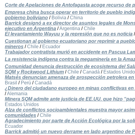
Corte de Apelaciones de Antofagasta acoge recurso de 
Empresa china busca operar en territorio de pueblo indí
gobierno boliviano
/
Bolivia
/
China
Barrick designó a ex director de asuntos legales de Mo
ejecutivo en Argentina
/
Argentina
/
Chile
El levantamiento Wayuu y la represión que no es noticia
Cuestionan al gobierno ecuatoriano por reprimir a pueb
mineros
/
Chile
/
Ecuador
Trabajador contratista murió en accidente en Pascua La
La resistencia indígena contra la megaminería en la Ama
Comunidad denuncia destrucción de ecosistema del Sala
SQM y Rockwood Lithium
/
Chile
/
Canadá
/
Estados Unido
Matsés denuncian amenaza de prospección petrolera en 
Brasil
/
Perú
/
Canadá
¿Dinero del ciudadano europeo en minas conflictivas en
/
Alemania
Minera SQM admite ante justicia de EE.UU. que hizo “pag
Estados Unidos
Alza de conflictos socioambientales muestra mayor asim
comunidades
/
Chile
Agradecimiento por parte de Acción Ecológica por la soli
Ecuador
Barrick admitió un nuevo derrame en lado argentino de P