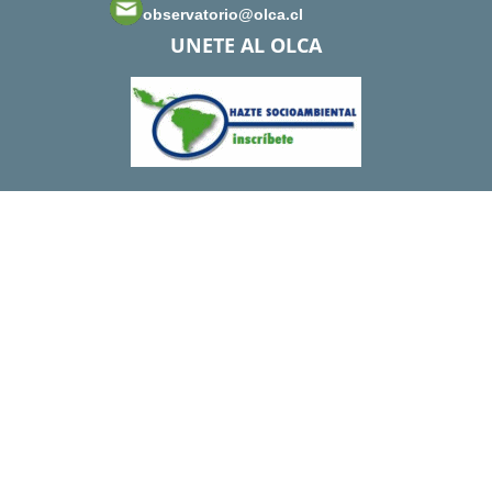
observatorio@olca.cl
UNETE AL OLCA