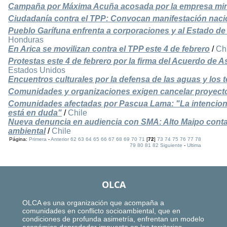
Campaña por Máxima Acuña acosada por la empresa mi
Ciudadanía contra el TPP: Convocan manifestación nacio
Pueblo Garífuna enfrenta a corporaciones y al Estado d
Honduras
En Arica se movilizan contra el TPP este 4 de febrero
/
Ch
Protestas este 4 de febrero por la firma del Acuerdo de 
Estados Unidos
Encuentros culturales por la defensa de las aguas y los t
Comunidades y organizaciones exigen cancelar proyect
Comunidades afectadas por Pascua Lama: "La intencional
está en duda"
/
Chile
Nueva denuncia en audiencia con SMA: Alto Maipo cont
ambiental
/
Chile
Página:
Primera
-
Anterior
62
63
64
65
66
67
68
69
70
71
[
72
]
73
74
75
76
77
78
79
80
81
82
Siguiente
-
Ultima
OLCA
OLCA es una organización que acompaña a
comunidades en conflicto socioambiental, que en
condiciones de profunda asimetría, enfrentan un modelo