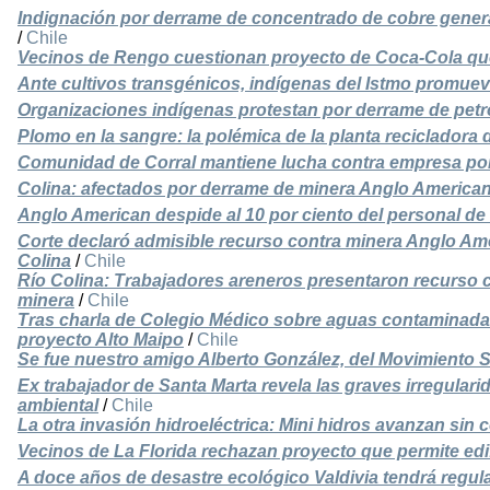
Indignación por derrame de concentrado de cobre gene
/
Chile
Vecinos de Rengo cuestionan proyecto de Coca-Cola que
Ante cultivos transgénicos, indígenas del Istmo promuev
Organizaciones indígenas protestan por derrame de petr
Plomo en la sangre: la polémica de la planta recicladora
Comunidad de Corral mantiene lucha contra empresa por
Colina: afectados por derrame de minera Anglo America
Anglo American despide al 10 por ciento del personal de
Corte declaró admisible recurso contra minera Anglo Am
Colina
/
Chile
Río Colina: Trabajadores areneros presentaron recurso 
minera
/
Chile
Tras charla de Colegio Médico sobre aguas contaminadas,
proyecto Alto Maipo
/
Chile
Se fue nuestro amigo Alberto González, del Movimiento 
Ex trabajador de Santa Marta revela las graves irregularid
ambiental
/
Chile
La otra invasión hidroeléctrica: Mini hidros avanzan sin 
Vecinos de La Florida rechazan proyecto que permite ed
A doce años de desastre ecológico Valdivia tendrá regu