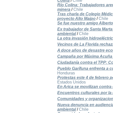
Colina
/
Chile
Río Colina: Trabajadores ar
minera
/
Chile
Tras charla de Colegio Médic
proyecto Alto Maipo
/
Chile
Se fue nuestro amigo Albert
Ex trabajador de Santa Marta 
ambiental
/
Chile
La otra invasión hidroeléctri
Vecinos de La Florida recha
A doce años de desastre eco
Campaña por Máxima Acuña 
Ciudadanía contra el TPP: C
Pueblo Garífuna enfrenta a c
Honduras
Protestas este 4 de febrero 
Estados Unidos
En Arica se movilizan contra 
Encuentros culturales por la 
Comunidades y organizacion
Nueva denuncia en audiencia
ambiental
/
Chile