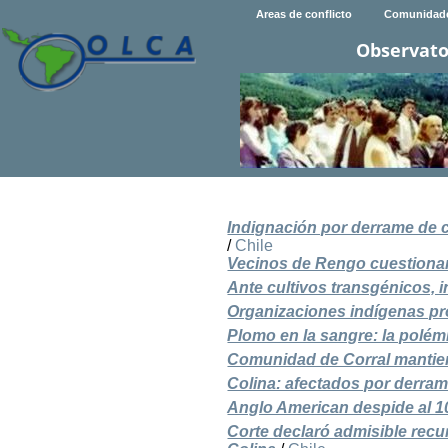
Areas de conflicto
Comunidad
Observato
Indignación por derrame de
/
Chile
Vecinos de Rengo cuestionan
Ante cultivos transgénicos, 
Organizaciones indígenas pr
Plomo en la sangre: la polémi
Comunidad de Corral mantien
Colina: afectados por derra
Anglo American despide al 10
Corte declaró admisible rec