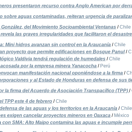
eneros presentaron recurso contra Anglo American por der
o sobre aguas contaminadas, reiteran urgencia de paraliza
o González, del Movimiento Socioambiental Ventanas
/
Chile
revela las graves irregularidades que facilitaron el desastr
ca: Mini hidros avanzan sin control en la Araucanía
/
Chile
zan proyecto que permite edificaciones en Bosque Panul
/
C
lógico Valdivia tendrá regulación de humedales
/
Chile
acosada por la empresa minera Yanacocha
/
Perú
onvocan manifestación nacional oponiéndose a la firma
/
Ch
orporaciones y al Estado de Honduras en defensa de sus t
por la firma del Acuerdo de Asociación Transpacífico (TPP)
/
el TPP este 4 de febrero
/
Chile
defensa de las aguas y los territorios en la Araucanía
/
Chil
es exigen cancelar proyectos mineros en Oaxaca
/
México
 con SMA: Alto Maipo contamina las aguas e incumple per