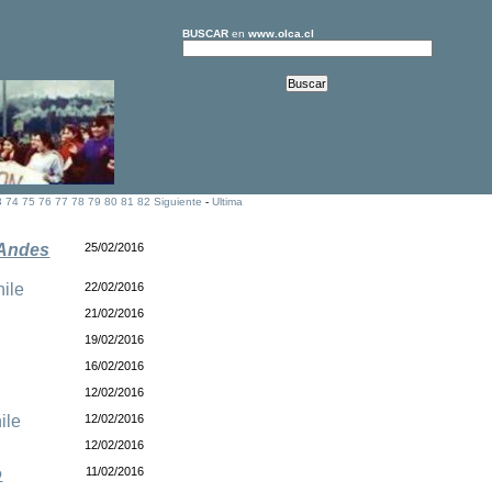
BUSCAR
en
www.olca.cl
3
74
75
76
77
78
79
80
81
82
Siguiente
-
Ultima
 Andes
25/02/2016
ile
22/02/2016
21/02/2016
19/02/2016
16/02/2016
12/02/2016
ile
12/02/2016
12/02/2016
o
11/02/2016