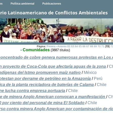
es
Política ambiental
Publicaciones
rio Latinoamericano de Conflictos Ambientales
Página:
Primera
-
Anterior
62
63
64
65
66
67
68
69
70
71
[
72
]
7
- Comunidades
(3887 títulos)
 concentrado de cobre genera numerosas protestas en Los
 proyecto de Coca-Cola que afectaría aguas de la zona
/
Ch
indígenas del Istmo promueven maíz nativo
/
México
otestan por derrame de petróleo en la Amazonía
/
Perú
ca de la planta recicladora de baterías de Calama
/
Chile
e lucha contra empresa portuaria
/
Chile
me de minera Anglo American convocan a manifestación
/
Ch
 por ciento del personal de mina El Soldado
/
Chile
urso contra minera Anglo American por contaminación de rí