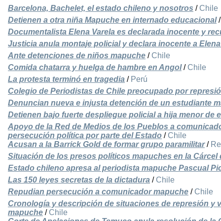
Barcelona, Bachelet, el estado chileno y nosotros
/
Chile
Detienen a otra niña Mapuche en internado educacional
Documentalista Elena Varela es declarada inocente y recu
Justicia anula montaje policial y declara inocente a Elena
Ante detenciones de niños mapuche
/
Chile
Comida chatarra y huelga de hambre en Angol
/
Chile
La protesta terminó en tragedia
/
Perú
Colegio de Periodistas de Chile preocupado por repres
Denuncian nueva e injusta detención de un estudiante 
Detienen bajo fuerte despliegue policial a hija menor de
Apoyo de la Red de Medios de los Pueblos a comunicad
persecución política por parte del Estado
/
Chile
Acusan a la Barrick Gold de formar grupo paramilitar
/
Re
Situación de los presos políticos mapuches en la Cárcel
Estado chileno apresa al periodista mapuche Pascual P
Las 150 leyes secretas de la dictadura
/
Chile
Repudian persecución a comunicador mapuche
/
Chile
Cronología y descripción de situaciones de represión y v
mapuche
/
Chile