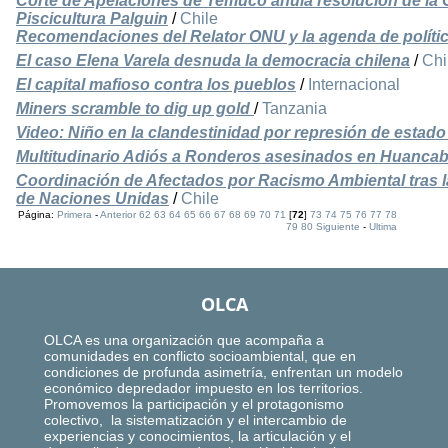
Corte de Apelaciones de Temuco anula resolución de la
Piscicultura Palguin
/
Chile
Recomendaciones del Relator ONU y la agenda de políti
El caso Elena Varela desnuda la democracia chilena
/
Chi
El capital mafioso contra los pueblos
/
Internacional
Miners scramble to dig up gold
/
Tanzania
Video: Niño en la clandestinidad por represión de estado
Multitudinario Adiós a Ronderos asesinados en Huanc
Coordinación de Afectados por Racismo Ambiental tras
de Naciones Unidas
/
Chile
Página:
Primera
-
Anterior
62
63
64
65
66
67
68
69
70
71
[
72
]
73
74
75
76
77
78
79
80
Siguiente
-
Ultima
OLCA
OLCA es una organización que acompaña a
comunidades en conflicto socioambiental, que en
condiciones de profunda asimetría, enfrentan un modelo
económico depredador impuesto en los territorios.
Promovemos la participación y el protagonismo
colectivo, la sistematización y el intercambio de
experiencias y conocimientos, la articulación y el