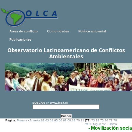
Areas de conflicto
Comunidades
Política ambiental
Publicaciones
Observatorio Latinoamericano de Conflictos
Ambientales
BUSCAR
en
www.olca.cl
Página:
Primera
-
Anterior
62
63
64
65
66
67
68
69
70
71
[
72
]
73
74
75
76
77
78
79
80
Siguiente
-
Ultima
- Movilización socia