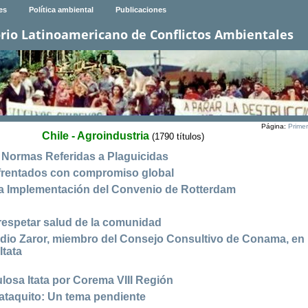
es
Política ambiental
Publicaciones
rio Latinoamericano de Conflictos Ambientales
Página:
Prime
Chile - Agroindustria
(1790 títulos)
ormas Referidas a Plaguicidas
nfrentados con compromiso global
la Implementación del Convenio de Rotterdam
respetar salud de la comunidad
audio Zaror, miembro del Consejo Consultivo de Conama, en
Itata
losa Itata por Corema VIII Región
ataquito: Un tema pendiente