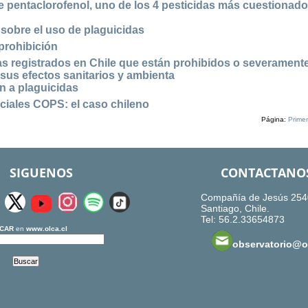
 pentaclorofenol, uno de los 4 pesticidas más cuestionado
sobre el uso de plaguicidas
 prohibición
das registrados en Chile que están prohibidos o severament
 sus efectos sanitarios y ambienta
n a plaguicidas
nciales COPS: el caso chileno
Página:
Prime
SIGUENOS
CONTACTANO
Compañía de Jesús 254
Santiago, Chile.
Tel: 56.2.33654873
CAR
en
www.olca.cl
observatorio@ol