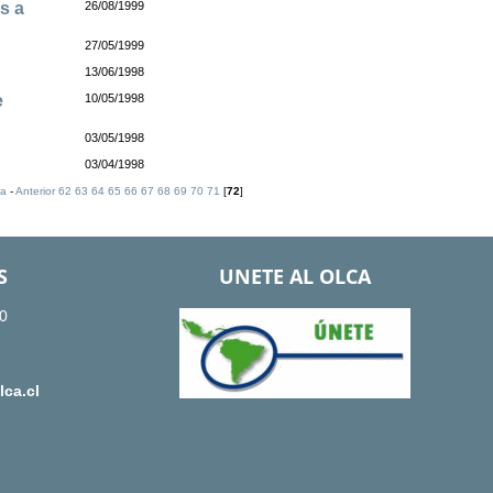
s a
26/08/1999
27/05/1999
13/06/1998
e
10/05/1998
03/05/1998
03/04/1998
ra
-
Anterior
62
63
64
65
66
67
68
69
70
71
[
72
]
S
UNETE AL OLCA
0
ca.cl