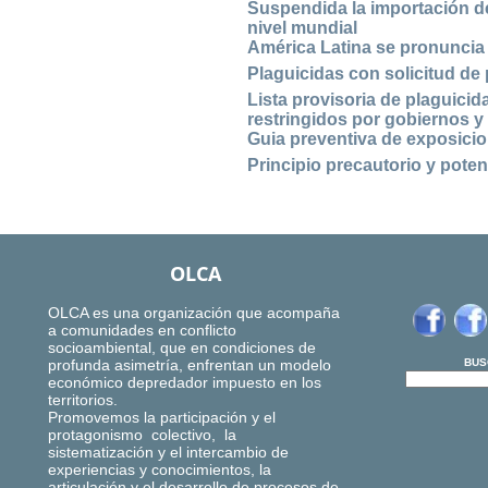
Suspendida la importación de
nivel mundial
América Latina se pronuncia 
Plaguicidas con solicitud de
Lista provisoria de plaguici
restringidos por gobiernos y
Guia preventiva de exposicio
Principio precautorio y pote
OLCA
OLCA es una organización que acompaña
a comunidades en conflicto
socioambiental, que en condiciones de
profunda asimetría, enfrentan un modelo
BUS
económico depredador impuesto en los
territorios.
Promovemos la participación y el
protagonismo colectivo, la
sistematización y el intercambio de
experiencias y conocimientos, la
articulación y el desarrollo de procesos de