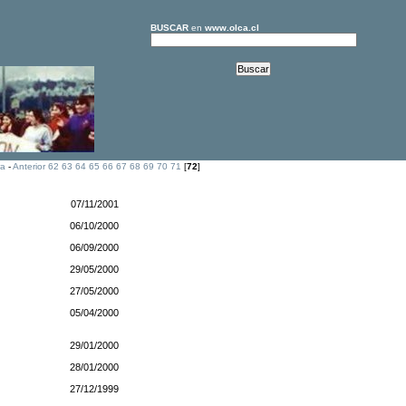
BUSCAR
en
www.olca.cl
ra
-
Anterior
62
63
64
65
66
67
68
69
70
71
[
72
]
07/11/2001
06/10/2000
06/09/2000
29/05/2000
27/05/2000
05/04/2000
29/01/2000
28/01/2000
27/12/1999