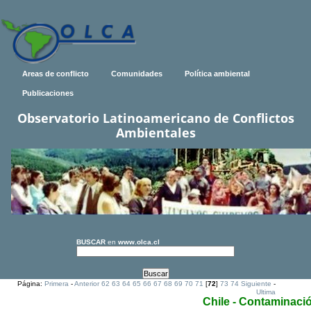
Areas de conflicto
Comunidades
Política ambiental
Publicaciones
Observatorio Latinoamericano de Conflictos
Ambientales
BUSCAR
en
www.olca.cl
Página:
Primera
-
Anterior
62
63
64
65
66
67
68
69
70
71
[
72
]
73
74
Siguiente
-
Ultima
Chile - Contaminaci