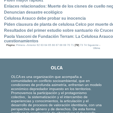
Piden mayor rapidez
Enlaces relacionados: Muerte de los cisnes de cuello neg
Denuncian desastre ecológico
Celulosa Arauco debe probar su inocencia
Piden clausura de planta de celulosa Celco por muerte de
Resultados del primer estudio sobre santuario río Cruce
Paola Vasconi de Fundación Terram: La Celulosa Arauco
cuestionamientos
Página:
Primera
-
Anterior
62
63
64
65
66
67
68
69
70
71
[
72
]
73
74
Siguiente
-
Ultima
OLCA
OLCA es una organización que acompaña a
comunidades en conflicto socioambiental, que en
condiciones de profunda asimetría, enfrentan un modelo
económico depredador impuesto en los territorios.
Promovemos la participación y el protagonismo
colectivo, la sistematización y el intercambio de
experiencias y conocimientos, la articulación y el
desarrollo de procesos de valoración identitaria, con una
perspectiva de género y de derechos. De esta forma