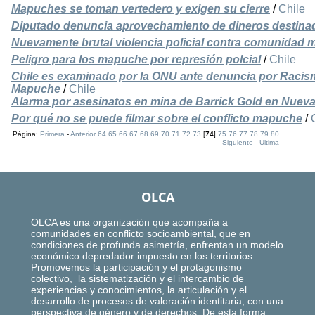
Mapuches se toman vertedero y exigen su cierre
/
Chile
Diputado denuncia aprovechamiento de dineros destin
Nuevamente brutal violencia policial contra comunidad
Peligro para los mapuche por represión polcial
/
Chile
Chile es examinado por la ONU ante denuncia por Racism
Mapuche
/
Chile
Alarma por asesinatos en mina de Barrick Gold en Nuev
Por qué no se puede filmar sobre el conflicto mapuche
/
Página:
Primera
-
Anterior
64
65
66
67
68
69
70
71
72
73
[
74
]
75
76
77
78
79
80
Siguiente
-
Ultima
OLCA
OLCA es una organización que acompaña a
comunidades en conflicto socioambiental, que en
condiciones de profunda asimetría, enfrentan un modelo
económico depredador impuesto en los territorios.
Promovemos la participación y el protagonismo
colectivo, la sistematización y el intercambio de
experiencias y conocimientos, la articulación y el
desarrollo de procesos de valoración identitaria, con una
perspectiva de género y de derechos. De esta forma