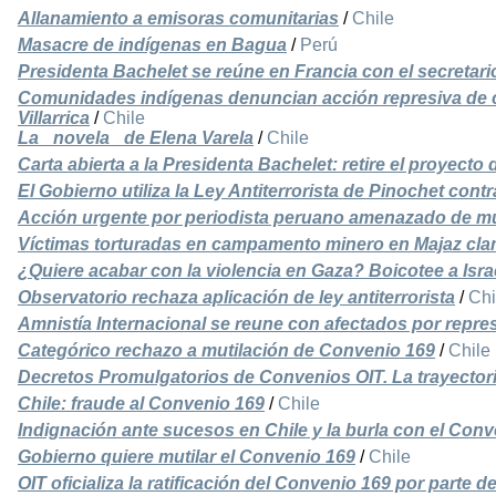
Allanamiento a emisoras comunitarias
/
Chile
Masacre de indígenas en Bagua
/
Perú
Presidenta Bachelet se reúne en Francia con el secretar
Comunidades indígenas denuncian acción represiva de ca
Villarrica
/
Chile
La _novela_ de Elena Varela
/
Chile
Carta abierta a la Presidenta Bachelet: retire el proyecto
El Gobierno utiliza la Ley Antiterrorista de Pinochet con
Acción urgente por periodista peruano amenazado de mu
Víctimas torturadas en campamento minero en Majaz clam
¿Quiere acabar con la violencia en Gaza? Boicotee a Isra
Observatorio rechaza aplicación de ley antiterrorista
/
Chi
Amnistía Internacional se reune con afectados por repre
Categórico rechazo a mutilación de Convenio 169
/
Chile
Decretos Promulgatorios de Convenios OIT. La trayectori
Chile: fraude al Convenio 169
/
Chile
Indignación ante sucesos en Chile y la burla con el Con
Gobierno quiere mutilar el Convenio 169
/
Chile
OIT oficializa la ratificación del Convenio 169 por parte d