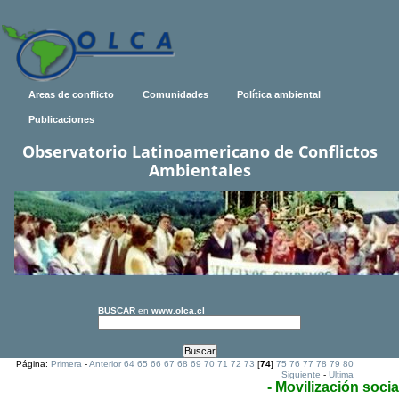
Areas de conflicto
Comunidades
Política ambiental
Publicaciones
Observatorio Latinoamericano de Conflictos
Ambientales
BUSCAR
en
www.olca.cl
Página:
Primera
-
Anterior
64
65
66
67
68
69
70
71
72
73
[
74
]
75
76
77
78
79
80
Siguiente
-
Ultima
- Movilización socia