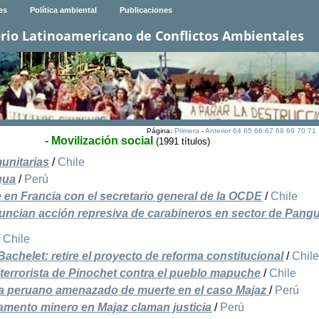
es
Política ambiental
Publicaciones
rio Latinoamericano de Conflictos Ambientales
Página:
Primera
-
Anterior
64
65
66
67
68
69
70
71
- Movilización social
(1991 títulos)
unitarias
/
Chile
gua
/
Perú
 en Francia con el secretario general de la OCDE
/
Chile
cian acción represiva de carabineros en sector de Pangui
/
Chile
 Bachelet: retire el proyecto de reforma constitucional
/
Chil
titerrorista de Pinochet contra el pueblo mapuche
/
Chile
ta peruano amenazado de muerte en el caso Majaz
/
Perú
amento minero en Majaz claman justicia
/
Perú