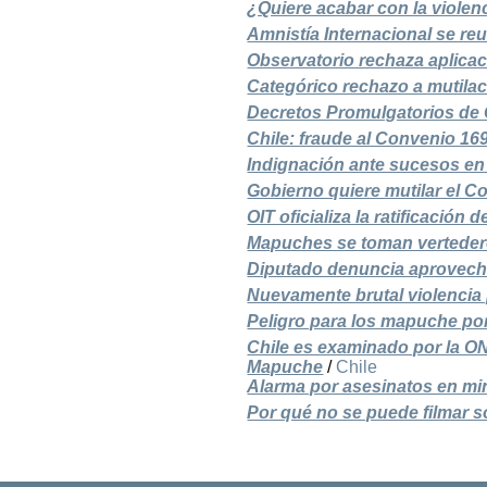
¿Quiere acabar con la violen
Amnistía Internacional se re
Observatorio rechaza aplicaci
Categórico rechazo a mutila
Decretos Promulgatorios de C
Chile: fraude al Convenio 16
Indignación ante sucesos en 
Gobierno quiere mutilar el C
OIT oficializa la ratificación
Mapuches se toman vertedero
Diputado denuncia aprovech
Nuevamente brutal violencia
Peligro para los mapuche por
Chile es examinado por la O
Mapuche
/
Chile
Alarma por asesinatos en mi
Por qué no se puede filmar s