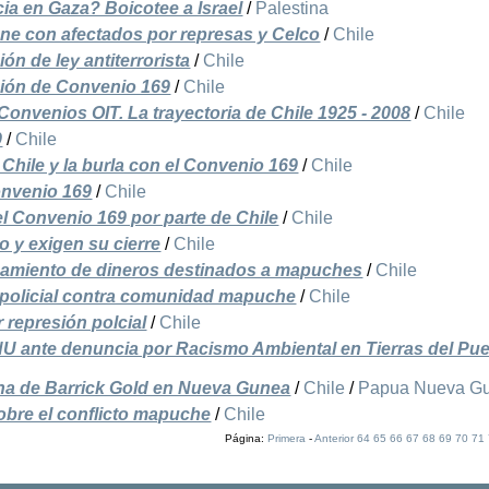
cia en Gaza? Boicotee a Israel
/
Palestina
une con afectados por represas y Celco
/
Chile
ón de ley antiterrorista
/
Chile
ción de Convenio 169
/
Chile
onvenios OIT. La trayectoria de Chile 1925 - 2008
/
Chile
9
/
Chile
Chile y la burla con el Convenio 169
/
Chile
onvenio 169
/
Chile
 del Convenio 169 por parte de Chile
/
Chile
 y exigen su cierre
/
Chile
amiento de dineros destinados a mapuches
/
Chile
 policial contra comunidad mapuche
/
Chile
 represión polcial
/
Chile
NU ante denuncia por Racismo Ambiental en Tierras del Pu
na de Barrick Gold en Nueva Gunea
/
Chile
/
Papua Nueva G
obre el conflicto mapuche
/
Chile
Página:
Primera
-
Anterior
64
65
66
67
68
69
70
71