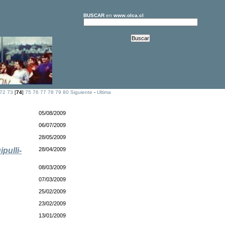
BUSCAR
en
www.olca.cl
72
73
[
74
]
75
76
77
78
79
80
Siguiente
-
Ultima
05/08/2009
06/07/2009
28/05/2009
pulli-
28/04/2009
08/03/2009
e
07/03/2009
25/02/2009
23/02/2009
13/01/2009