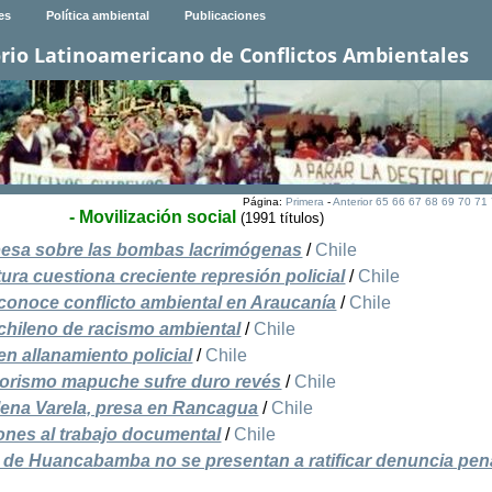
es
Política ambiental
Publicaciones
rio Latinoamericano de Conflictos Ambientales
Página:
Primera
-
Anterior
65
66
67
68
69
70
71
- Movilización social
(1991 títulos)
pesa sobre las bombas lacrimógenas
/
Chile
ura cuestiona creciente represión policial
/
Chile
conoce conflicto ambiental en Araucanía
/
Chile
hileno de racismo ambiental
/
Chile
 allanamiento policial
/
Chile
rrorismo mapuche sufre duro revés
/
Chile
ena Varela, presa en Rancagua
/
Chile
iones al trabajo documental
/
Chile
de Huancabamba no se presentan a ratificar denuncia pen