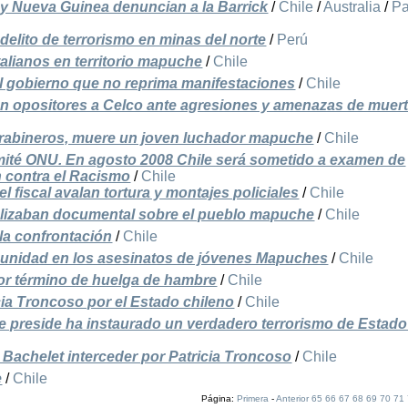
e y Nueva Guinea denuncian a la Barrick
/
Chile
/
Australia
/
P
elito de terrorismo en minas del norte
/
Perú
alianos en territorio mapuche
/
Chile
al gobierno que no reprima manifestaciones
/
Chile
n opositores a Celco ante agresiones y amenazas de muer
carabineros, muere un joven luchador mapuche
/
Chile
mité ONU. En agosto 2008 Chile será sometido a examen de
 contra el Racismo
/
Chile
el fiscal avalan tortura y montajes policiales
/
Chile
alizaban documental sobre el pueblo mapuche
/
Chile
la confrontación
/
Chile
mpunidad en los asesinatos de jóvenes Mapuches
/
Chile
por término de huelga de hambre
/
Chile
cia Troncoso por el Estado chileno
/
Chile
ue preside ha instaurado un verdadero terrorismo de Estado
a Bachelet interceder por Patricia Troncoso
/
Chile
e
/
Chile
Página:
Primera
-
Anterior
65
66
67
68
69
70
71