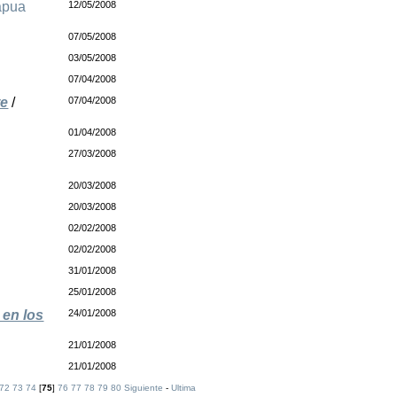
apua
12/05/2008
07/05/2008
03/05/2008
07/04/2008
te
/
07/04/2008
01/04/2008
27/03/2008
20/03/2008
20/03/2008
02/02/2008
02/02/2008
31/01/2008
25/01/2008
 en los
24/01/2008
21/01/2008
21/01/2008
72
73
74
[
75
]
76
77
78
79
80
Siguiente
-
Ultima