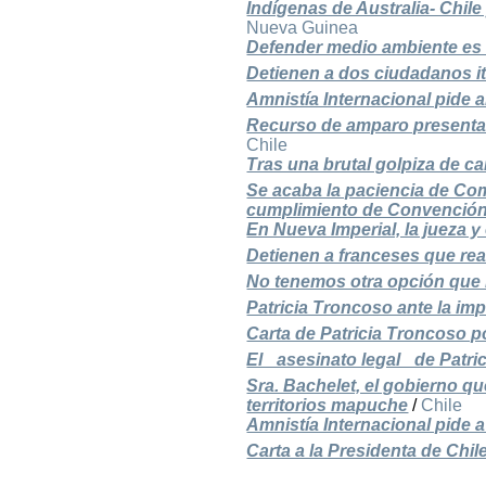
Indígenas de Australia- Chil
Nueva Guinea
Defender medio ambiente es d
Detienen a dos ciudadanos it
Amnistía Internacional pide 
Recurso de amparo presenta
Chile
Tras una brutal golpiza de 
Se acaba la paciencia de Co
cumplimiento de Convención
En Nueva Imperial, la jueza y 
Detienen a franceses que re
No tenemos otra opción que 
Patricia Troncoso ante la i
Carta de Patricia Troncoso 
El _asesinato legal_ de Patri
Sra. Bachelet, el gobierno q
territorios mapuche
/
Chile
Amnistía Internacional pide 
Carta a la Presidenta de Chil