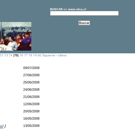
BUSCAR
en
www.olca.cl
72
73
74
[
75
]
76
77
78
79
80
Siguiente
-
Ultima
09/07/2008
27/06/2008
25/06/2008
24/06/2008
21/06/2008
12/06/2008
20/05/2008
16/05/2008
al
/
13/05/2008