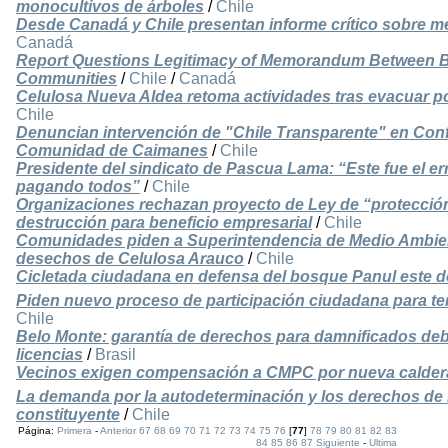
monocultivos de árboles
/
Chile
Desde Canadá y Chile presentan informe crítico sobre 
Canadá
Report Questions Legitimacy of Memorandum Between Ba
Communities
/
Chile
/
Canadá
Celulosa Nueva Aldea retoma actividades tras evacuar p
Chile
Denuncian intervención de "Chile Transparente" en Conf
Comunidad de Caimanes
/
Chile
Presidente del sindicato de Pascua Lama: “Este fue el e
pagando todos”
/
Chile
Organizaciones rechazan proyecto de Ley de “protección
destrucción para beneficio empresarial
/
Chile
Comunidades piden a Superintendencia de Medio Ambient
desechos de Celulosa Arauco
/
Chile
Cicletada ciudadana en defensa del bosque Panul este 
Piden nuevo proceso de participación ciudadana para te
Chile
Belo Monte: garantía de derechos para damnificados deb
licencias
/
Brasil
Vecinos exigen compensación a CMPC por nueva calder
La demanda por la autodeterminación y los derechos de 
constituyente
/
Chile
Página:
Primera
-
Anterior
67
68
69
70
71
72
73
74
75
76
[
77
]
78
79
80
81
82
83
84
85
86
87
Siguiente
-
Ultima