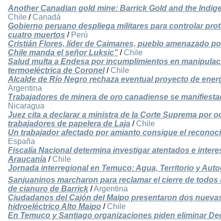
Another Canadian gold mine: Barrick Gold and the Indig
Chile
/
Canadá
Gobierno peruano despliega militares para controlar pro
cuatro muertos
/
Perú
Cristián Flores, líder de Caimanes, pueblo amenazado p
Chile manda el señor Luksic”
/
Chile
Salud multa a Endesa por incumplimientos en manipulaci
termoeléctrica de Coronel
/
Chile
Alcalde de Río Negro rechaza eventual proyecto de energ
Argentina
Trabajadores de minera de oro canadiense se manifiest
Nicaragua
Juez cita a declarar a ministra de la Corte Suprema por 
trabajadores de papelera de Laja
/
Chile
Un trabajador afectado por amianto consigue el reconoc
España
Fiscalía Nacional determina investigar atentados e interes
Araucanía
/
Chile
Jornada interregional en Temuco: Agua, Territorio y Aut
Sanjuaninos marcharon para reclamar el cierre de todos
de cianuro de Barrick
/
Argentina
Ciudadanos del Cajón del Maipo presentaron dos nueva
hidroeléctrico Alto Maipo
/
Chile
En Temuco y Santiago organizaciones piden eliminar Dec