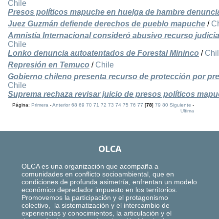
Chile
Presos políticos mapuche en huelga de hambre denuncian
Juez Guzmán defiende derechos de pueblo mapuche
/
Ch
Amnistía Internacional consideró abusivo recurso judic
Chile
Lonko denuncia autoatentados de Forestal Mininco
/
Chi
Represión en Temuco
/
Chile
Gobierno chileno presenta recurso de protección por pr
Chile
Suprema rechaza revisar juicio de presos políticos map
Página:
Primera
-
Anterior
68
69
70
71
72
73
74
75
76
77
[
78
]
79
80
Siguiente
-
Ultima
OLCA
OLCA es una organización que acompaña a
comunidades en conflicto socioambiental, que en
condiciones de profunda asimetría, enfrentan un modelo
económico depredador impuesto en los territorios.
Promovemos la participación y el protagonismo
colectivo, la sistematización y el intercambio de
experiencias y conocimientos, la articulación y el