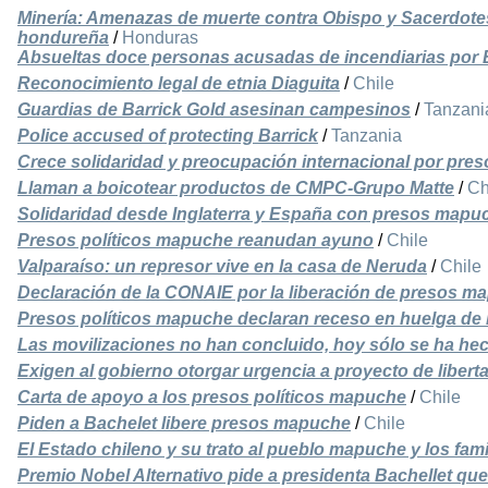
Minería: Amenazas de muerte contra Obispo y Sacerdotes
hondureña
/
Honduras
Absueltas doce personas acusadas de incendiarias por 
Reconocimiento legal de etnia Diaguita
/
Chile
Guardias de Barrick Gold asesinan campesinos
/
Tanzani
Police accused of protecting Barrick
/
Tanzania
Crece solidaridad y preocupación internacional por pre
Llaman a boicotear productos de CMPC-Grupo Matte
/
Ch
Solidaridad desde Inglaterra y España con presos mapu
Presos políticos mapuche reanudan ayuno
/
Chile
Valparaíso: un represor vive en la casa de Neruda
/
Chile
Declaración de la CONAIE por la liberación de presos m
Presos políticos mapuche declaran receso en huelga de
Las movilizaciones no han concluido, hoy sólo se ha he
Exigen al gobierno otorgar urgencia a proyecto de libert
Carta de apoyo a los presos políticos mapuche
/
Chile
Piden a Bachelet libere presos mapuche
/
Chile
El Estado chileno y su trato al pueblo mapuche y los fam
Premio Nobel Alternativo pide a presidenta Bachellet q