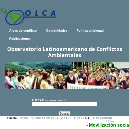
Areas de conflicto
Comunidades
Política ambiental
Publicaciones
Observatorio Latinoamericano de Conflictos
Ambientales
BUSCAR
en
www.olca.cl
Página:
Primera
-
Anterior
68
69
70
71
72
73
74
75
76
77
[
78
]
79
80
Siguiente
-
Ultima
- Movilización socia