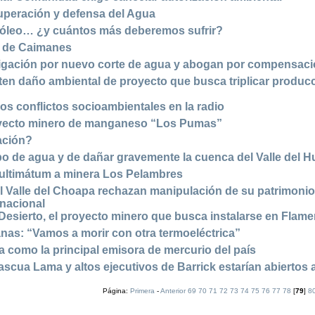
cuperación y defensa del Agua
róleo… ¿y cuántos más deberemos sufrir?
á de Caimanes
igación por nuevo corte de agua y abogan por compensac
ten daño ambiental de proyecto que busca triplicar produc
los conflictos socioambientales en la radio
oyecto minero de manganeso “Los Pumas”
ación?
bo de agua y de dañar gravemente la cuenca del Valle del 
ltimátum a minera Los Pelambres
l Valle del Choapa rechazan manipulación de su patrimoni
snacional
Desierto, el proyecto minero que busca instalarse en Flam
nas: “Vamos a morir con otra termoeléctrica”
 como la principal emisora de mercurio del país
cua Lama y altos ejecutivos de Barrick estarían abiertos 
Página:
Primera
-
Anterior
69
70
71
72
73
74
75
76
77
78
[
79
]
8