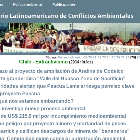
es
Política ambiental
Publicaciones
rio Latinoamericano de Conflictos Ambientales
Página:
Primera
-
Anterior
69
70
71
72
73
74
75
76
77
78
[
79
]
8
Chile - Extractivismo
(2964 títulos)
azo al proyecto de ampliación de Andina de Codelco
te grande: Gira "Valle del Huasco Zona de Sacrificio"
oridades alertan que Pascua Lama arriesga permiso clave
r proyecto Pascua
 qué nos estamos embarcando?
 investiga nuevo proceso ambiental
de US$ 215,9 mil por incumplimiento medioambiental
n peligro por proyecto minero y mortandad de peces
Barrick y califican descargos de minera de “bananeros”
a: Comunidad exige cancelar autorización ambiental