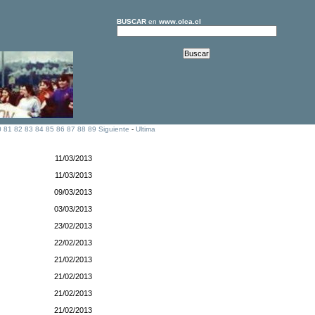
BUSCAR
en
www.olca.cl
0
81
82
83
84
85
86
87
88
89
Siguiente
-
Ultima
11/03/2013
11/03/2013
09/03/2013
03/03/2013
23/02/2013
22/02/2013
21/02/2013
21/02/2013
21/02/2013
21/02/2013