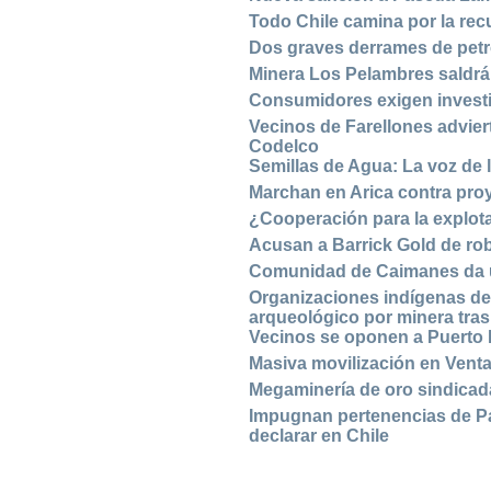
Todo Chile camina por la re
Dos graves derrames de pet
Minera Los Pelambres saldr
Consumidores exigen invest
Vecinos de Farellones advier
Codelco
Semillas de Agua: La voz de 
Marchan en Arica contra pr
¿Cooperación para la explot
Acusan a Barrick Gold de ro
Comunidad de Caimanes da u
Organizaciones indígenas de
arqueológico por minera tra
Vecinos se oponen a Puerto 
Masiva movilización en Venta
Megaminería de oro sindicada
Impugnan pertenencias de Pas
declarar en Chile