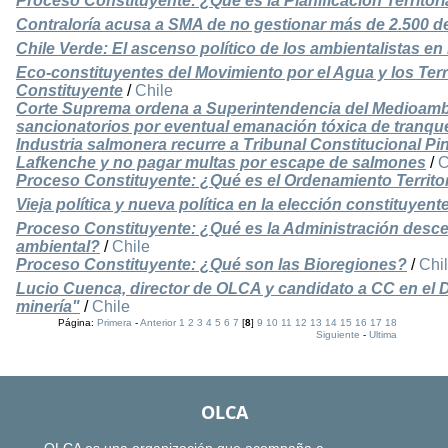
Proceso Constituyente: ¿Qué es la Planificación Territo
Contraloría acusa a SMA de no gestionar más de 2.500 d
Chile Verde: El ascenso político de los ambientalistas en 
Eco-constituyentes del Movimiento por el Agua y los Ter
Constituyente
/
Chile
Corte Suprema ordena a Superintendencia del Medioamb
sancionatorios por eventual emanación tóxica de tranqu
Industria salmonera recurre a Tribunal Constitucional Pi
Lafkenche y no pagar multas por escape de salmones
/
C
Proceso Constituyente: ¿Qué es el Ordenamiento Territo
Vieja política y nueva política en la elección constituyent
Proceso Constituyente: ¿Qué es la Administración desce
ambiental?
/
Chile
Proceso Constituyente: ¿Qué son las Bioregiones?
/
Chi
Lucio Cuenca, director de OLCA y candidato a CC en el 
minería"
/
Chile
Página:
Primera
-
Anterior
1
2
3
4
5
6
7
[
8
]
9
10
11
12
13
14
15
16
17
18
Siguiente
-
Ultima
OLCA