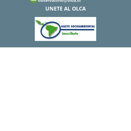
observatorio@olca.cl
UNETE AL OLCA