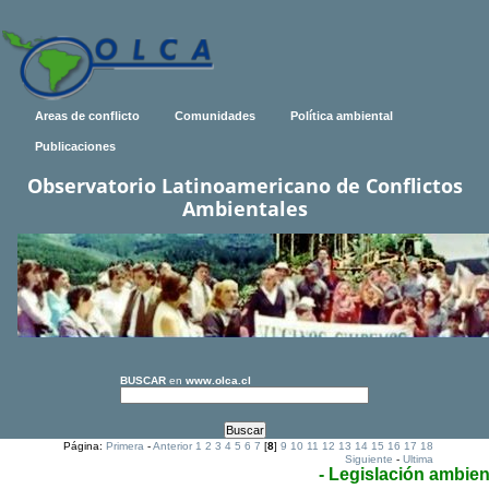
Areas de conflicto
Comunidades
Política ambiental
Publicaciones
Observatorio Latinoamericano de Conflictos
Ambientales
BUSCAR
en
www.olca.cl
Página:
Primera
-
Anterior
1
2
3
4
5
6
7
[
8
]
9
10
11
12
13
14
15
16
17
18
Siguiente
-
Ultima
- Legislación ambien