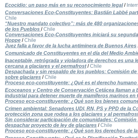
Ecocidio: un paso más en su reconocimiento legal
/
Inter
Conversaciones Eco-Constituyentes: Bastián Labbé part
Chile
“Nuestro mandato colectivo”: más de 480 organizaciones
de los Pueblos
/
Chile
Conversaciones Eco-Constituyentes iniciará su segund
Hoppe
/
Chile
Juez falla a favor de la lucha antiminera de Buenos Aires
Comunicado de Constituyentes en el día del Medio Ambi
Inaceptable, retrógrada y violadora de derechos es una le
cercana a glaciares y el permafrost
/
Chile
Despachada y sin respaldo de los pueblos: Comisión de
sobre glaciares
/
Chile
Proceso eco-constituyente: ¿Qué es el derecho humano 
Ecoceanos y Centro de Conservación Cetácea llaman a 
industrial para detener muerte de mamíferos marinos en 
Proceso eco-constituyente: ¿Qué son los bienes comun
Crimen ambiental: Senadores UDI, RN, PS y PPD de la Co
protección zona que rodea a los glaciares y al permafros
Sin considerar participación de comunidades: Comisión 
despachar proyecto de ley de glaciares
/
Chile
Proceso eco-constituyente: ¿Qué son los derechos de la