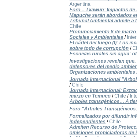
Argentina
Foro – Txawün: Impactos de l
Mapuche serán abordados 
Tribunal Ambiental admite a 
Chile
Pronunciamiento 8 de marzo
Sociales y Ambientales
/
Inte
El cártel del fuego (I): Los 
sobre todo de corrupción
/
C
Escuelas rurales sin agua: otr
Investigaciones revelan que
defensores del medio ambie
Organizaciones ambientales l
Jornada Internacional "Arbo
/
Chile
Jornada Internacional: Extrac
marzo en Temuco
/
Chile
/
Int
Arboles transgénicos… A tie
Foro "Árboles Transgénicos: 
Formalizados por difundir in
independientes
/
Chile
Admiten Recurso de Protecció
omisiones propiciadoras de 