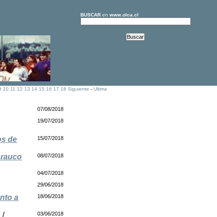
BUSCAR
en
www.olca.cl
9
10
11
12
13
14
15
16
17
18
Siguiente
-
Ultima
07/08/2018
19/07/2018
os de
15/07/2018
Arauco
08/07/2018
04/07/2018
29/06/2018
nto a
18/06/2018
a
/
03/06/2018