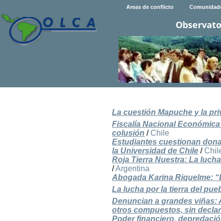
Areas de conflicto
Comunidad
Observato
La cuestión Mapuche y la pri
Fiscalía Nacional Económica
colusión
/
Chile
Estudiantes cuestionan dona
la Universidad de Chile
/
Chil
Roja Tierra Nuestra: La lucha
/
Argentina
Abogada Karina Riquelme: “L
La lucha por la tierra del p
Denuncian a grandes viñas: 
otros compuestos, sin declar
Poder financiero, depredació