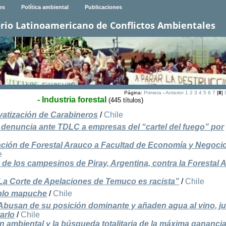
es
Política ambiental
Publicaciones
rio Latinoamericano de Conflictos Ambientales
Página:
Primera
-
Anterior
1
2
3
4
5
6
7
[
8
]
- Industria forestal
(445 títulos)
vatización de Carabineros
/
Chile
 denuncia ante TDLC a empresas del “cartel del fuego” por
ción de Forestal Arauco a Facultad de Economía y Negoci
e
 de los campesinos de Piray, Argentina, contra la Forestal 
a Corte de Apelaciones de Temuco es racista”
/
Chile
ueblo mapuche
/
Chile
Abusan de su posición dominante y añaden agua al vino, ju
arlo
/
Chile
n ambiental y la búsqueda totalitaria de la máxima gananci