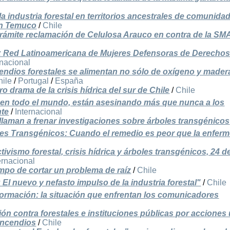
a industria forestal en territorios ancestrales de comunida
en Temuco
/
Chile
trámite reclamación de Celulosa Arauco en contra de la SM
: Red Latinoamericana de Mujeres Defensoras de Derecho
rnacional
incendios forestales se alimentan no sólo de oxígeno y mader
hile
/
Portugal
/
España
o drama de la crisis hídrica del sur de Chile
/
Chile
, en todo el mundo, están asesinando más que nunca a los
nte
/
Internacional
laman a frenar investigaciones sobre árboles transgénicos
les Transgénicos: Cuando el remedio es peor que la enfer
tivismo forestal, crisis hídrica y árboles transgénicos, 24 d
ernacional
mpo de cortar un problema de raíz
/
Chile
El nuevo y nefasto impulso de la industria forestal"
/
Chile
formación: la situación que enfrentan los comunicadores
n contra forestales e instituciones públicas por acciones 
incendios
/
Chile