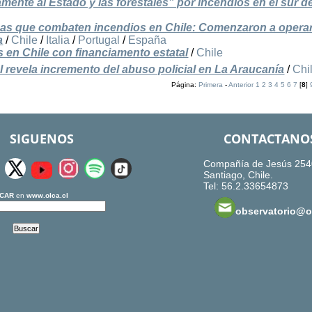
ente al Estado y las forestales” por incendios en el sur de
sas que combaten incendios en Chile: Comenzaron a opera
a
/
Chile
/
Italia
/
Portugal
/
España
s en Chile con financiamento estatal
/
Chile
 revela incremento del abuso policial en La Araucanía
/
Chi
Página:
Primera
-
Anterior
1
2
3
4
5
6
7
[
8
]
SIGUENOS
CONTACTANO
Compañía de Jesús 254
Santiago, Chile.
Tel: 56.2.33654873
CAR
en
www.olca.cl
observatorio@ol