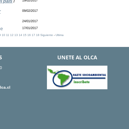
l país
/
19/02/2017
r
09/02/2017
24/01/2017
le
17/01/2017
9
10
11
12
13
14
15
16
17
18
Siguiente
-
Ultima
S
UNETE AL OLCA
0
ca.cl