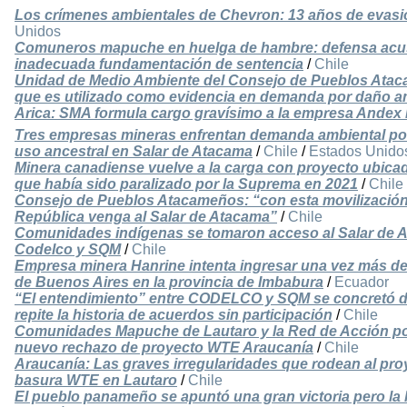
Los crímenes ambientales de Chevron: 13 años de evasi
Unidos
Comuneros mapuche en huelga de hambre: defensa acusa
inadecuada fundamentación de sentencia
/
Chile
Unidad de Medio Ambiente del Consejo de Pueblos Atacam
que es utilizado como evidencia en demanda por daño a
Arica: SMA formula cargo gravísimo a la empresa Andex 
Tres empresas mineras enfrentan demanda ambiental por
uso ancestral en Salar de Atacama
/
Chile
/
Estados Unido
Minera canadiense vuelve a la carga con proyecto ubica
que había sido paralizado por la Suprema en 2021
/
Chile
Consejo de Pueblos Atacameños: “con esta movilización 
República venga al Salar de Atacama”
/
Chile
Comunidades indígenas se tomaron acceso al Salar de A
Codelco y SQM
/
Chile
Empresa minera Hanrine intenta ingresar una vez más de 
de Buenos Aires en la provincia de Imbabura
/
Ecuador
“El entendimiento” entre CODELCO y SQM se concretó d
repite la historia de acuerdos sin participación
/
Chile
Comunidades Mapuche de Lautaro y la Red de Acción po
nuevo rechazo de proyecto WTE Araucanía
/
Chile
Araucanía: Las graves irregularidades que rodean al pro
basura WTE en Lautaro
/
Chile
El pueblo panameño se apuntó una gran victoria pero la