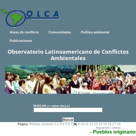
Areas de conflicto
Comunidades
Política ambiental
Publicaciones
Observatorio Latinoamericano de Conflictos
Ambientales
BUSCAR
en
www.olca.cl
Página:
Primera
-
Anterior
1
2
3
4
5
6
7
[
8
]
9
10
11
12
13
14
15
16
17
18
Siguiente
-
Ultima
- Pueblos originario