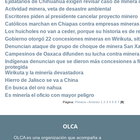
Ejidatarios de Chihuahua exigen revisar caso de minera
Actividad minera, veta de desastre ambiental
Escritores piden al presidente cancelar proyecto minero
Católicos marchan en Chiapas contra empresas mineras
Los huicholes no van a ceder, porque su historia es de r
Gobierno otorgó 22 concesiones mineras en Wirikuta, si
Denuncian ataque de grupo de choque de minera San Xavi
Campesinos de Oaxaca difunden su lucha contra minera
Indígenas denuncian que se dieron más concesiones a f
protegida
Wirikuta y la minería devastadora
Hierro de Jalisco se va a China
En busca del oro nahua
Es minería el oficio con mayor peligro
Página:
Primera
-
Anterior
1
2
3
4
5
6
7
[
8
]
OLCA
OLCA es una organización que acompaña a