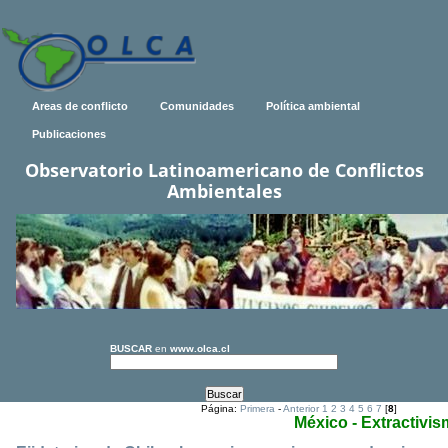
Areas de conflicto
Comunidades
Política ambiental
Publicaciones
Observatorio Latinoamericano de Conflictos
Ambientales
BUSCAR
en
www.olca.cl
Página:
Primera
-
Anterior
1
2
3
4
5
6
7
[
8
]
México - Extractivi