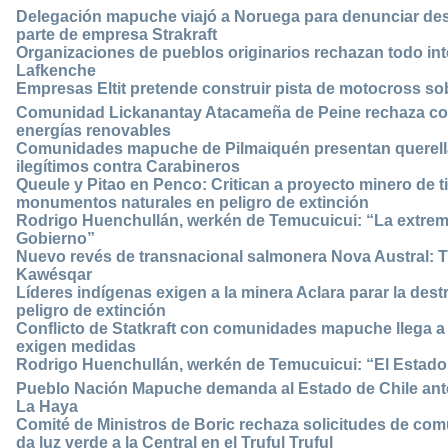
Delegación mapuche viajó a Noruega para denunciar des
parte de empresa Strakraft
Organizaciones de pueblos originarios rechazan todo int
Lafkenche
Empresas Eltit pretende construir pista de motocross 
Comunidad Lickanantay Atacameña de Peine rechaza con
energías renovables
Comunidades mapuche de Pilmaiquén presentan querella
ilegítimos contra Carabineros
Queule y Pitao en Penco: Critican a proyecto minero de ti
monumentos naturales en peligro de extinción
Rodrigo Huenchullán, werkén de Temucuicui: “La extrema
Gobierno”
Nuevo revés de transnacional salmonera Nova Austral: Tr
Kawésqar
Líderes indígenas exigen a la minera Aclara parar la des
peligro de extinción
Conflicto de Statkraft con comunidades mapuche llega a 
exigen medidas
Rodrigo Huenchullán, werkén de Temucuicui: “El Estado 
Pueblo Nación Mapuche demanda al Estado de Chile ante 
La Haya
Comité de Ministros de Boric rechaza solicitudes de comu
da luz verde a la Central en el Truful Truful