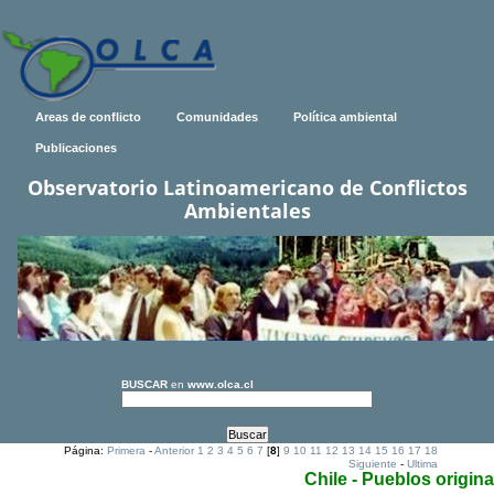
Areas de conflicto
Comunidades
Política ambiental
Publicaciones
Observatorio Latinoamericano de Conflictos
Ambientales
BUSCAR
en
www.olca.cl
Página:
Primera
-
Anterior
1
2
3
4
5
6
7
[
8
]
9
10
11
12
13
14
15
16
17
18
Siguiente
-
Ultima
Chile - Pueblos origina