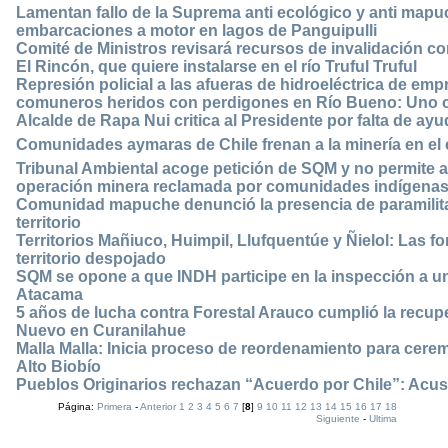
Lamentan fallo de la Suprema anti ecológico y anti mapu
embarcaciones a motor en lagos de Panguipulli
Comité de Ministros revisará recursos de invalidación c
El Rincón, que quiere instalarse en el río Truful Truful
Represión policial a las afueras de hidroeléctrica de emp
comuneros heridos con perdigones en Río Bueno: Uno c
Alcalde de Rapa Nui critica al Presidente por falta de ay
Comunidades aymaras de Chile frenan a la minería en el 
Tribunal Ambiental acoge petición de SQM y no permite a
operación minera reclamada por comunidades indígena
Comunidad mapuche denunció la presencia de paramilit
territorio
Territorios Mañiuco, Huimpil, Llufquentúe y Ñielol: Las f
territorio despojado
SQM se opone a que INDH participe en la inspección a un
Atacama
5 años de lucha contra Forestal Arauco cumplió la recup
Nuevo en Curanilahue
Malla Malla: Inicia proceso de reordenamiento para ce
Alto Biobío
Pueblos Originarios rechazan “Acuerdo por Chile”: Acus
Página:
Primera
-
Anterior
1
2
3
4
5
6
7
[
8
]
9
10
11
12
13
14
15
16
17
18
Siguiente
-
Ultima