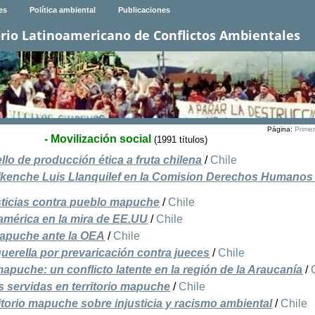
es
Política ambiental
Publicaciones
rio Latinoamericano de Conflictos Ambientales
Página:
Prime
- Movilización social
(1991 títulos)
ello de producción ética a fruta chilena
/
Chile
afkenche Luis Llanquilef en la Comision Derechos Humanos 
sticias contra pueblo mapuche
/
Chile
américa en la mira de EE.UU
/
Chile
mapuche ante la OEA
/
Chile
erella por prevaricación contra jueces
/
Chile
uche: un conflicto latente en la región de la Araucanía
/
servidas en territorio mapuche
/
Chile
ritorio mapuche sobre injusticia y racismo ambiental
/
Chile