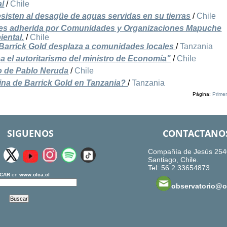
al
/
Chile
sten al desagüe de aguas servidas en su tierras
/
Chile
n es adherida por Comunidades y Organizaciones Mapuche
iental.
/
Chile
 Barrick Gold desplaza a comunidades locales
/
Tanzania
 el autoritarismo del ministro de Economía"
/
Chile
io de Pablo Neruda
/
Chile
ina de Barrick Gold en Tanzania?
/
Tanzania
Página:
Prime
SIGUENOS
CONTACTANO
Compañía de Jesús 254
Santiago, Chile.
Tel: 56.2.33654873
CAR
en
www.olca.cl
observatorio@ol