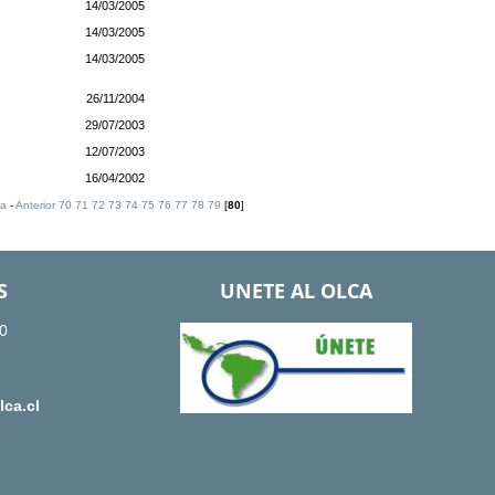
14/03/2005
14/03/2005
14/03/2005
26/11/2004
29/07/2003
12/07/2003
16/04/2002
ra
-
Anterior
70
71
72
73
74
75
76
77
78
79
[
80
]
S
UNETE AL OLCA
0
ca.cl