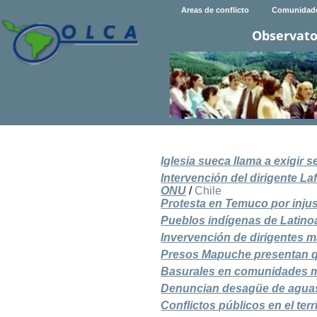
Areas de conflicto
Comunidad
Observato
Iglesia sueca llama a exigir s
Intervención del dirigente L
ONU
/
Chile
Protesta en Temuco por inju
Pueblos indígenas de Latino
Invervención de dirigentes 
Presos Mapuche presentan qu
Basurales en comunidades map
Denuncian desagüe de aguas 
Conflictos públicos en el ter