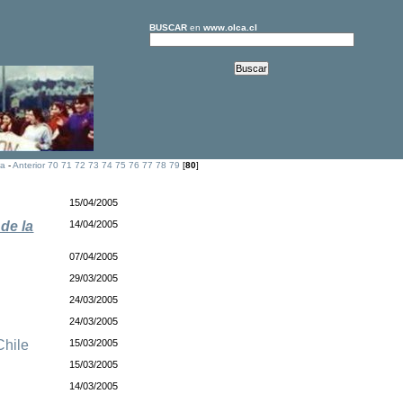
BUSCAR
en
www.olca.cl
ra
-
Anterior
70
71
72
73
74
75
76
77
78
79
[
80
]
15/04/2005
de la
14/04/2005
07/04/2005
29/03/2005
24/03/2005
24/03/2005
Chile
15/03/2005
15/03/2005
14/03/2005