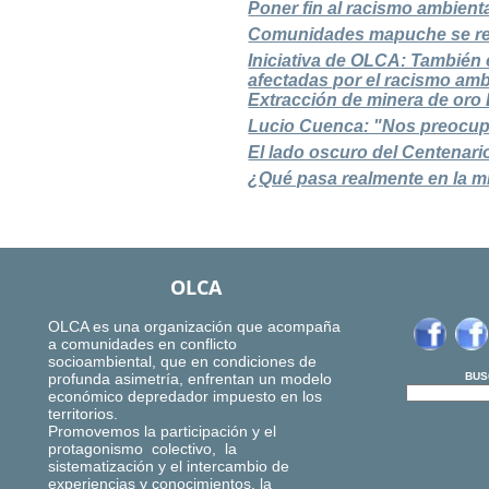
Poner fin al racismo ambient
Comunidades mapuche se resi
Iniciativa de OLCA: Tambié
afectadas por el racismo amb
Extracción de minera de oro
Lucio Cuenca: "Nos preocupa
El lado oscuro del Centenar
¿Qué pasa realmente en la m
OLCA
OLCA es una organización que acompaña
a comunidades en conflicto
socioambiental, que en condiciones de
profunda asimetría, enfrentan un modelo
BUS
económico depredador impuesto en los
territorios.
Promovemos la participación y el
protagonismo colectivo, la
sistematización y el intercambio de
experiencias y conocimientos, la