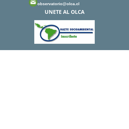
observatorio@olca.cl
UNETE AL OLCA