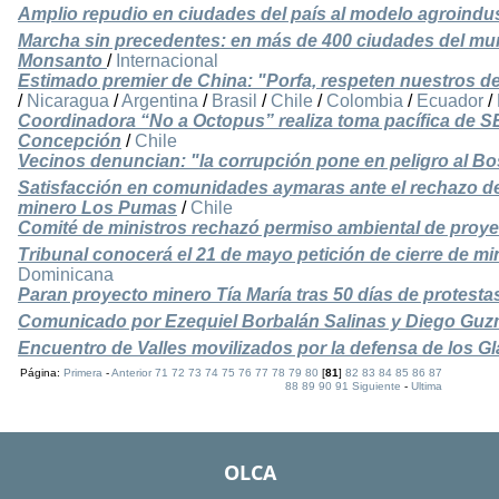
Amplio repudio en ciudades del país al modelo agroindu
Marcha sin precedentes: en más de 400 ciudades del mun
Monsanto
/
Internacional
Estimado premier de China: "Porfa, respeten nuestros d
/
Nicaragua
/
Argentina
/
Brasil
/
Chile
/
Colombia
/
Ecuador
/
Coordinadora “No a Octopus” realiza toma pacífica de 
Concepción
/
Chile
Vecinos denuncian: "la corrupción pone en peligro al B
Satisfacción en comunidades aymaras ante el rechazo de
minero Los Pumas
/
Chile
Comité de ministros rechazó permiso ambiental de proy
Tribunal conocerá el 21 de mayo petición de cierre de mi
Dominicana
Paran proyecto minero Tía María tras 50 días de protest
Comunicado por Ezequiel Borbalán Salinas y Diego Guz
Encuentro de Valles movilizados por la defensa de los G
Página:
Primera
-
Anterior
71
72
73
74
75
76
77
78
79
80
[
81
]
82
83
84
85
86
87
88
89
90
91
Siguiente
-
Ultima
OLCA