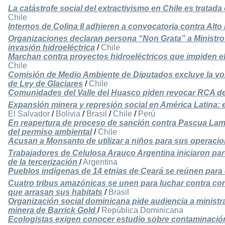
La catástrofe social del extractivismo en Chile es tratad
Chile
Internos de Colina II adhieren a convocatoria contra Alto
Organizaciones declaran persona “Non Grata” a Ministr
invasión hidroeléctrica
/
Chile
Marchan contra proyectos hidroeléctricos que impiden el 
Chile
Comisión de Medio Ambiente de Diputados excluye la vo
de Ley de Glaciares
/
Chile
Comunidades del Valle del Huasco piden revocar RCA 
Expansión minera y represión social en América Latina: 
El Salvador
/
Bolivia
/
Brasil
/
Chile
/
Perú
En reapertura de proceso de sanción contra Pascua La
del permiso ambiental
/
Chile
Acusan a Monsanto de utilizar a niños para sus operaci
Trabajadores de Celulosa Arauco Argentina iniciaron paro
de la tercerización
/
Argentina
Pueblos indígenas de 14 etnias de Ceará se reúnen para d
Cuatro tribus amazónicas se unen para luchar contra con
que arrasan sus habitats
/
Brasil
Organización social dominicana pide audiencia a ministr
minera de Barrick Gold
/
República Dominicana
Ecologistas exigen conocer estudio sobre contaminació