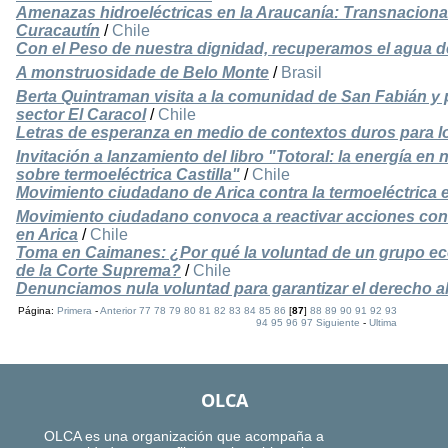
Amenazas hidroeléctricas en la Araucanía: Transnacion
Curacautín
/
Chile
Con el Peso de nuestra dignidad, recuperamos el agua d
A monstruosidade de Belo Monte
/
Brasil
Berta Quintraman visita a la comunidad de San Fabián y 
sector El Caracol
/
Chile
Letras de esperanza en medio de contextos duros para l
Invitación a lanzamiento del libro "Totoral: la energía en 
sobre termoeléctrica Castilla"
/
Chile
Movimiento ciudadano de Arica contra la termoeléctrica
Movimiento ciudadano convoca a reactivar acciones cont
en Arica
/
Chile
Toma en Caimanes: ¿Por qué la voluntad de un grupo ec
de la Corte Suprema?
/
Chile
Denunciamos nula voluntad para garantizar el derecho a
Página:
Primera
-
Anterior
77
78
79
80
81
82
83
84
85
86
[
87
]
88
89
90
91
92
93
94
95
96
97
Siguiente
-
Ultima
OLCA
OLCA es una organización que acompaña a