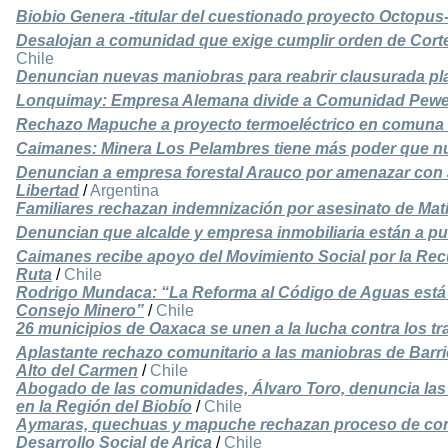
Biobio Genera -titular del cuestionado proyecto Octopus-
Desalojan a comunidad que exige cumplir orden de Cor
Chile
Denuncian nuevas maniobras para reabrir clausurada pla
Lonquimay: Empresa Alemana divide a Comunidad Pewe
Rechazo Mapuche a proyecto termoeléctrico en comuna 
Caimanes: Minera Los Pelambres tiene más poder que n
Denuncian a empresa forestal Arauco por amenazar con 
Libertad
/
Argentina
Familiares rechazan indemnización por asesinato de Matí
Denuncian que alcalde y empresa inmobiliaria están a pu
Caimanes recibe apoyo del Movimiento Social por la Rec
Ruta
/
Chile
Rodrigo Mundaca: “La Reforma al Código de Aguas está
Consejo Minero”
/
Chile
26 municipios de Oaxaca se unen a la lucha contra los t
Aplastante rechazo comunitario a las maniobras de Barr
Alto del Carmen
/
Chile
Abogado de las comunidades, Álvaro Toro, denuncia las i
en la Región del Biobío
/
Chile
Aymaras, quechuas y mapuche rechazan proceso de cons
Desarrollo Social de Arica
/
Chile