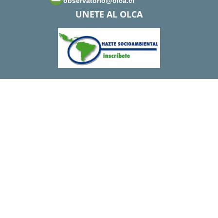
observatorio@olca.cl
UNETE AL OLCA