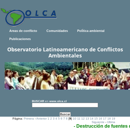
Areas de conflicto
Comunidades
Política ambiental
Publicaciones
Observatorio Latinoamericano de Conflictos
Ambientales
BUSCAR
en
www.olca.cl
Página:
Primera
-
Anterior
1
2
3
4
5
6
7
8
[
9
]
10
11
12
13
14
15
16
17
18
19
Siguiente
-
Ultima
- Destrucción de fuentes