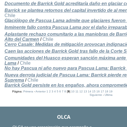
Documento de Barrick Gold acreditaría daño en glaciar
Barrick se plantea retornos del capital invertido de al
Chile
Glaciólogo de Pascua Lama admite que glaciares fueron 
Inminente fallo contra Pascua Lama por el daño irreparabl
Aplastante rechazo comunitario a las maniobras de Barr
Alto del Carmen
/
Chile
Cerro Casale: Medidas de mitigación provocan indignac
Caen las acciones de Barrick Gold tras fallo de la Corte
Comunidades del Huasco esperan sanción máxima ante f
Lama
/
Chile
No hay Pascua ni año nuevo para Pascua Lama: Barrick
Nueva derrota judicial de Pascua Lama: Barrick pierde r
Suprema
/
Chile
Barrick Gold persiste en los engaños, ahora comprometie
Página:
Primera
-
Anterior
1
2
3
4
5
6
7
8
[
9
]
10
11
12
13
14
15
16
17
18
19
Siguiente
-
Ultima
OLCA