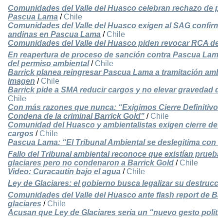
Comunidades del Valle del Huasco celebran rechazo de p
Pascua Lama
/
Chile
Comunidades del Valle del Huasco exigen al SAG confir
andinas en Pascua Lama
/
Chile
Comunidades del Valle del Huasco piden revocar RCA 
En reapertura de proceso de sanción contra Pascua La
del permiso ambiental
/
Chile
Barrick planea reingresar Pascua Lama a tramitación amb
imagen
/
Chile
Barrick pide a SMA reducir cargos y no elevar gravedad
Chile
Con más razones que nunca: “Exigimos Cierre Definitivo
Condena de la criminal Barrick Gold”
/
Chile
Comunidad del Huasco y ambientalistas exigen cierre de
cargos
/
Chile
Pascua Lama: “El Tribunal Ambiental se deslegitima con e
Fallo del Tribunal ambiental reconoce que existían prueb
glaciares pero no condenaron a Barrick Gold
/
Chile
Video: Curacautin bajo el agua
/
Chile
Ley de Glaciares: el gobierno busca legalizar su destruc
Comunidades del Valle del Huasco ante flash report de B
glaciares
/
Chile
Acusan que Ley de Glaciares sería un “nuevo gesto polít