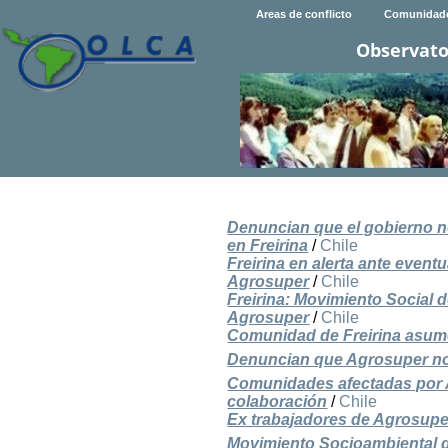
Areas de conflicto
Comunidad
Observato
Denuncian que el gobierno no
en Freirina
/
Chile
Freirina en alerta ante eve
Agrosuper
/
Chile
Freirina: Movimiento Social d
Agrosuper
/
Chile
Comunidad de Freirina asume 
Denuncian que Agrosuper no 
Comunidades afectadas por Ag
colaboración
/
Chile
Ex trabajadores de Agrosuper
Movimiento Socioambiental de