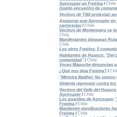
Agrosuper en Freirina
/
Chile
Quinto encuentro de comunid
Vecinos de Tiltil protestan p
Aseguran que Agrosuper en C
carnicerías
/
Chile
Vecinos de Montenegro se tom
Chile
Manifestantes bloquean Ruta
Chile
Los otros Freirina: 5 comuni
Habitantes de Huasco: “Del 
comunidad”
/
Chile
Voces Mapuche denuncian al
¿Qué nos deja Freirina?
/
Chi
“Ministra Matthei: No somos 
Violenta represion contra los
Vecinos del Valle del Huasco
Agrosuper
/
Chile
Los guardias de Agrosuper "M
Freirina
/
Chile
Mantienen movilizaciones has
Freirina
/
Chile