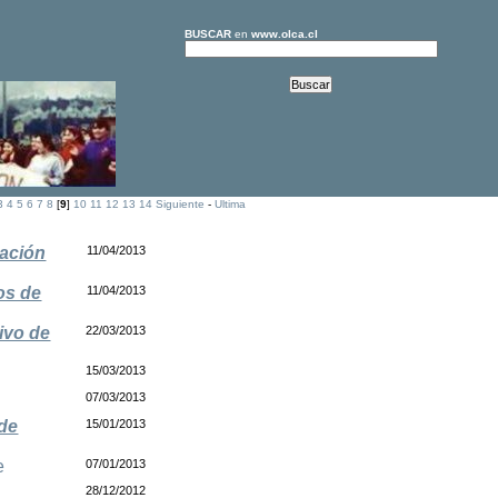
BUSCAR
en
www.olca.cl
3
4
5
6
7
8
[
9
]
10
11
12
13
14
Siguiente
-
Ultima
lación
11/04/2013
os de
11/04/2013
tivo de
22/03/2013
15/03/2013
07/03/2013
 de
15/01/2013
e
07/01/2013
28/12/2012