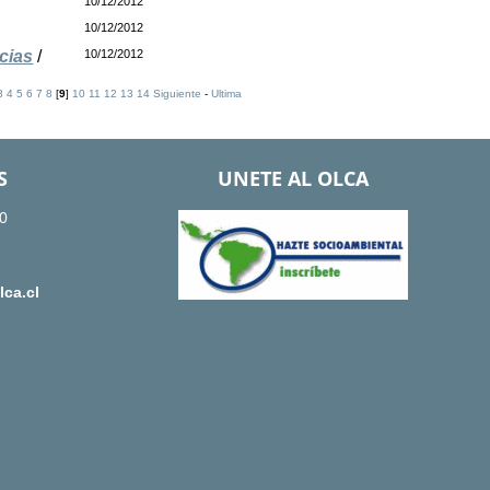
10/12/2012
10/12/2012
cias
/
10/12/2012
3
4
5
6
7
8
[
9
]
10
11
12
13
14
Siguiente
-
Ultima
S
UNETE AL OLCA
0
ca.cl