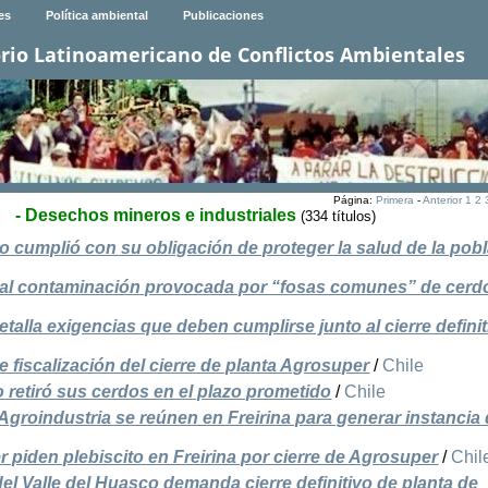
es
Política ambiental
Publicaciones
rio Latinoamericano de Conflictos Ambientales
Página:
Primera
-
Anterior
1
2
- Desechos mineros e industriales
(334 títulos)
 cumplió con su obligación de proteger la salud de la pob
ntual contaminación provocada por “fosas comunes” de cerd
etalla exigencias que deben cumplirse junto al cierre defini
fiscalización del cierre de planta Agrosuper
/
Chile
retiró sus cerdos en el plazo prometido
/
Chile
roindustria se reúnen en Freirina para generar instancia
 piden plebiscito en Freirina por cierre de Agrosuper
/
Chil
l Valle del Huasco demanda cierre definitivo de planta de