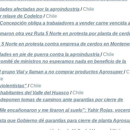
ades afectadas por la agroindustria
/
Chile
or relave de Codelco
/
Chile
oncepción obliga a trabajadores a vender carne vencida 
aron otra vez Ruta 5 Norte en protesta por planta de cerd
 5 Norte en protesta contra empresa de cerdos en Monten
dades en pie de guerra contra la agroindustria
/
Chile
comité de ministros no esperamos nada en beneficio de la
 grupo Vial y llaman a no comprar productos Agrosuper
/
C
le
violentistas”
/
Chile
 habitantes del Valle del Huasco
/
Chile
 deponen tomas de caminos ante garantías por cierre de
e encañonaron y me tiraron al suelo": Yahir Rojas, vocer
ta que Gobierno dé garantías para cierre de planta Agrosu