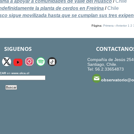
llama a apoyar a comunidades de Valle del Huasco
/
Chile
ndefinidamente la planta de cerdos en Freirina
/
Chile
sco sigue movilizada hasta que se cumplan sus tres exigen
Página:
Primera
-
Anterior
1
2
SIGUENOS
CONTACTANO
Compañía de Jesús 254
Santiago, Chile.
Tel: 56.2.33654873
CAR
en
www.olca.cl
observatorio@ol