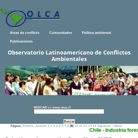
Areas de conflicto
Comunidades
Política ambiental
Publicaciones
Observatorio Latinoamericano de Conflictos
Ambientales
BUSCAR
en
www.olca.cl
Página:
Primera
-
Anterior
1
2
3
4
5
6
7
8
[
9
]
10
11
12
13
14
Siguiente
-
Ultima
Chile - Industria fore