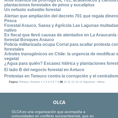
Ante intentos de prórroga DL 701, académicos y científi
plantaciones forestales de pinos y eucaliptus
Un nefasto subsidio forestal
Alertan que ampliación del decreto 701 que regala dinero
Pesca
Forestal Arauco, Saesa y Agrícola Las Lagunas multadas
nativo
Ex fiscal que llevó causas de atentados en La Araucanía
forestal Bosques Arauco
Policía militarizada ocupa Corral para acallar protesta co
forestales
Arboles transgénicos en Chile: la urgencia de modificar el
vegetal
¿Agua para quién? Escasez hídrica y plantaciones forest
El lado B del negocio forestal en Antuco
Protestas en Temuco contra la corrupción y el centralism
Página:
Primera
-
Anterior
1
2
3
4
5
6
7
8
[
9
]
10
11
12
13
14
Siguiente
-
Ultima
OLCA
OLCA es una organización que acompaña a
comunidades en conflicto socioambiental, que en