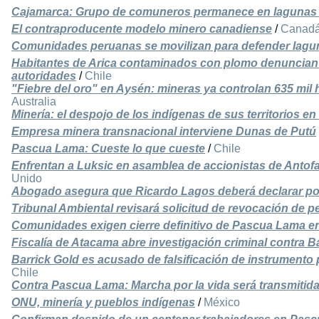
Cajamarca: Grupo de comuneros permanece en lagunas
El contraproducente modelo minero canadiense
/
Canad
Comunidades peruanas se movilizan para defender lagun
Habitantes de Arica contaminados con plomo denuncian
autoridades
/
Chile
"Fiebre del oro" en Aysén: mineras ya controlan 635 mil 
Australia
Minería: el despojo de los indígenas de sus territorios en 
Empresa minera transnacional interviene Dunas de Putú
Pascua Lama: Cueste lo que cueste
/
Chile
Enfrentan a Luksic en asamblea de accionistas de Antof
Unido
Abogado asegura que Ricardo Lagos deberá declarar p
Tribunal Ambiental revisará solicitud de revocación de
Comunidades exigen cierre definitivo de Pascua Lama en
Fiscalía de Atacama abre investigación criminal contra B
Barrick Gold es acusado de falsificación de instrumento
Chile
Contra Pascua Lama: Marcha por la vida será transmitida
ONU, minería y pueblos indígenas
/
México