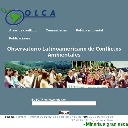
Areas de conflicto
Comunidades
Política ambiental
Publicaciones
Observatorio Latinoamericano de Conflictos
Ambientales
BUSCAR
en
www.olca.cl
Página:
Primera
-
Anterior
80
81
82
83
84
85
86
87
88
89
[
90
]
91
92
93
94
95
96
97
98
99
100
Siguiente
-
Ultima
- Minería a gran esca