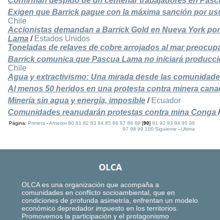
Confirman despido de un centenar trabajadores en Pas
Exigen que Barrick pague con la máxima sanción por us
Chile
Accionistas demandan a Barrick Gold en Nueva York por
Lama
/
Estados Unidos
Toneladas de relaves de cobre arrojados al mar preocup
Barrick comunica que Pascua Lama no iniciará producc
Chile
Agua y extractivismo: Una mirada desde las comunidad
Al menos 50 heridos en una protesta contra minera cana
Minería sin agua y energía, imposible
/
Ecuador
Comunidades reanudarán protestas contra mina Conga
Página:
Primera
-
Anterior
80
81
82
83
84
85
86
87
88
89
[
90
]
91
92
93
94
95
96
97
98
99
100
Siguiente
-
Ultima
OLCA
OLCA es una organización que acompaña a
comunidades en conflicto socioambiental, que en
condiciones de profunda asimetría, enfrentan un modelo
económico depredador impuesto en los territorios.
Promovemos la participación y el protagonismo