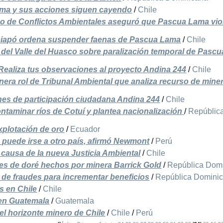
ma y sus acciones siguen cayendo
/
Chile
o de Conflictos Ambientales aseguró que Pascua Lama vio
piapó ordena suspender faenas de Pascua Lama
/
Chile
del Valle del Huasco sobre paralización temporal de Pascu
: Realiza tus observaciones al proyecto Andina 244
/
Chile
era rol de Tribunal Ambiental que analiza recurso de mine
es de participación ciudadana Andina 244
/
Chile
ontaminar ríos de Cotuí y plantea nacionalización
/
Repúblic
xplotación de oro
/
Ecuador
 puede irse a otro país, afirmó Newmont
/
Perú
causa de la nueva Justicia Ambiental
/
Chile
s de doré hechos por minera Barrick Gold
/
República Dom
 de fraudes para incrementar beneficios
/
República Domini
s en Chile
/
Chile
 en Guatemala
/
Guatemala
l horizonte minero de Chile
/
Chile
/
Perú