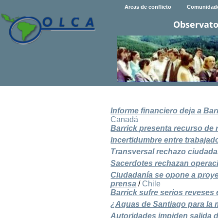
Areas de conflicto
Comunidad
Observato
Informe financiero deja a B
Canadá
Barrick presenta recurso de 
Incertidumbre entre trabajad
Transversal rechazo ciudada
Sacerdotes rechazan operaci
Ciudadanía se opone a proye
prensa
/
Chile
Barrick sufre serios reveses
¿Aguas de Santiago para la 
Autoridades impiden salida d