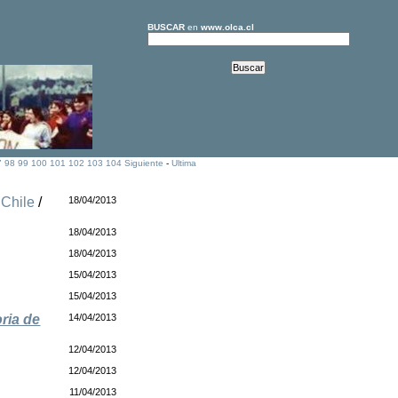
BUSCAR
en
www.olca.cl
7
98
99
100
101
102
103
104
Siguiente
-
Ultima
/
Chile
/
18/04/2013
e
18/04/2013
18/04/2013
15/04/2013
15/04/2013
ria de
14/04/2013
12/04/2013
12/04/2013
11/04/2013