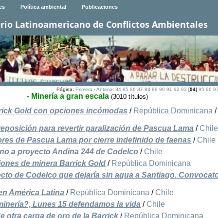
es
Política ambiental
Publicaciones
rio Latinoamericano de Conflictos Ambientales
Página:
Primera
-
Anterior
84
85
86
87
88
89
90
91
92
93
[
94
]
95
96
9
- Minería a gran escala
(3010 títulos)
arrick Gold con opciones incómodas
/
República Dominicana
reposición para revertir paralización de Pascua Lama
/
Chil
ores de Pascua Lama por cierre indefinido de faenas
/
Chile
no a proyecto Andina 244 de Codelco
/
Chile
ones de minera Barrick Gold
/
República Dominicana
cto de Codelco que dejaría sin agua a Santiago. Convocato
 en América Latina
/
República Dominicana
/
Chile
minería?, Lunes 15 defendamos la vida
/
Chile
e otra carga de oro de la Barrick
/
República Dominicana