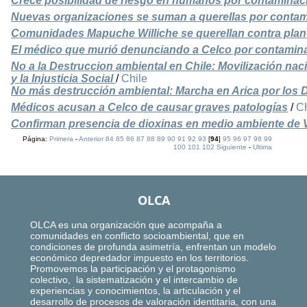
Crece posibilidad de riesgo en humanos por contaminac
Nuevas organizaciones se suman a querellas por contam
Comunidades Mapuche Williche se querellan contra plant
El médico que murió denunciando a Celco por contamin
No a la Destruccion ambiental en Chile: Movilización nac
y la Injusticia Social
/
Chile
No más destrucción ambiental: Marcha en Arica por los
Médicos acusan a Celco de causar graves patologías
/
Ch
Confirman presencia de dioxinas en medio ambiente de V
Página:
Primera
-
Anterior
84
85
86
87
88
89
90
91
92
93
[
94
]
95
96
97
98
99
100
101
102
Siguiente
-
Ultima
OLCA
OLCA es una organización que acompaña a
comunidades en conflicto socioambiental, que en
condiciones de profunda asimetría, enfrentan un modelo
económico depredador impuesto en los territorios.
Promovemos la participación y el protagonismo
colectivo, la sistematización y el intercambio de
experiencias y conocimientos, la articulación y el
desarrollo de procesos de valoración identitaria, con una