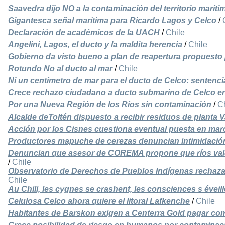
Saavedra dijo NO a la contaminación del territorio maríti
Gigantesca señal marítima para Ricardo Lagos y Celco
/
Declaración de académicos de la UACH
/
Chile
Angelini, Lagos, el ducto y la maldita herencia
/
Chile
Gobierno da visto bueno a plan de reapertura propuesto
Rotundo No al ducto al mar
/
Chile
Ni un centímetro de mar para el ducto de Celco: sentenc
Crece rechazo ciudadano a ducto submarino de Celco en
Por una Nueva Región de los Ríos sin contaminación
/
C
Alcalde deToltén dispuesto a recibir residuos de planta V
Acción por los Cisnes cuestiona eventual puesta en mar
Productores mapuche de cerezas denuncian intimidació
Denuncian que asesor de COREMA propone que ríos val
/
Chile
Observatorio de Derechos de Pueblos Indígenas rechaza 
Chile
Au Chili, les cygnes se crashent, les consciences s éveill
Celulosa Celco ahora quiere el litoral Lafkenche
/
Chile
Habitantes de Barskon exigen a Centerra Gold pagar c