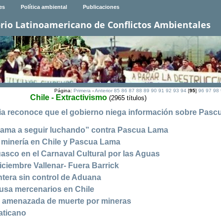
es
Política ambiental
Publicaciones
rio Latinoamericano de Conflictos Ambientales
Página:
Primera
-
Anterior
85
86
87
88
89
90
91
92
93
94
[
95
]
96
97
98
Chile - Extractivismo
(2965 títulos)
ia reconoce que el gobierno niega información sobre Pasc
llama a seguir luchando” contra Pascua Lama
 minería en Chile y Pascua Lama
uasco en el Carnaval Cultural por las Aguas
iciembre Vallenar- Fuera Barrick
ntera sin control de Aduana
usa mercenarios en Chile
e amenazada de muerte por mineras
aticano