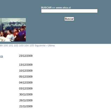
BUSCAR
en
www.olca.cl
99
100
101
102
103
104
105
Siguiente
-
Ultima
ua
23/12/2009
13/12/2009
10/12/2009
05/12/2009
04/12/2009
03/12/2009
30/11/2009
26/11/2009
21/11/2009