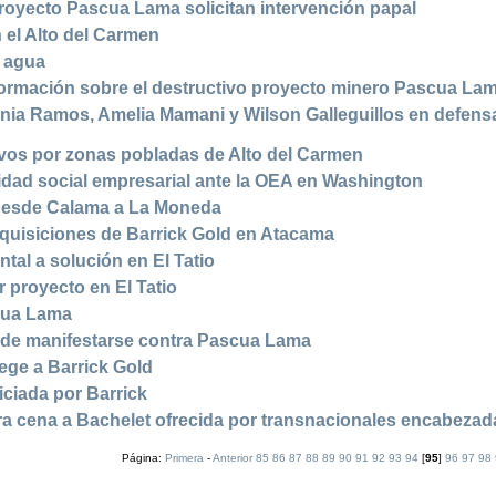
royecto Pascua Lama solicitan intervención papal
 el Alto del Carmen
l agua
formación sobre el destructivo proyecto minero Pascua La
nia Ramos, Amelia Mamani y Wilson Galleguillos en defensa
vos por zonas pobladas de Alto del Carmen
idad social empresarial ante la OEA en Washington
desde Calama a La Moneda
quisiciones de Barrick Gold en Atacama
tal a solución en El Tatio
 proyecto en El Tatio
cua Lama
 de manifestarse contra Pascua Lama
tege a Barrick Gold
iciada por Barrick
ra cena a Bachelet ofrecida por transnacionales encabezad
Página:
Primera
-
Anterior
85
86
87
88
89
90
91
92
93
94
[
95
]
96
97
98