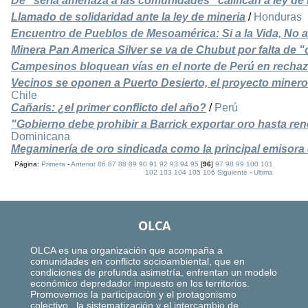
De "seria amenaza a las comunidades" califican a ley de 
Llamado de solidaridad ante la ley de mineria
/
Honduras
Encuentro de Pueblos de Mesoamérica: Si a la Vida, No a 
Minera Pan America Silver se va de Chubut por falta de 
Campesinos bloquean vías en el norte de Perú en recha
Vecinos se oponen a Puerto Desierto, el proyecto miner
Chile
Cañaris: ¿el primer conflicto del año?
/
Perú
"Gobierno debe prohibir a Barrick exportar oro hasta ren
Dominicana
Megaminería de oro sindicada como la principal emisora 
Página:
Primera
-
Anterior
86
87
88
89
90
91
92
93
94
95
[
96
]
97
98
99
100
101
102
103
104
105
106
Siguiente
-
Ultima
OLCA
OLCA es una organización que acompaña a
comunidades en conflicto socioambiental, que en
condiciones de profunda asimetría, enfrentan un modelo
económico depredador impuesto en los territorios.
Promovemos la participación y el protagonismo
colectivo, la sistematización y el intercambio de