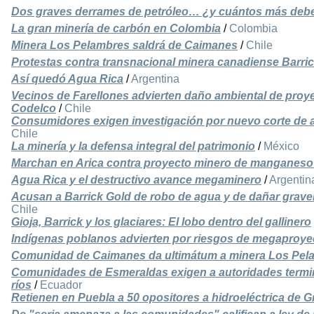
Dos graves derrames de petróleo… ¿y cuántos más debe
La gran minería de carbón en Colombia
/
Colombia
Minera Los Pelambres saldrá de Caimanes
/
Chile
Protestas contra transnacional minera canadiense Barri
Así quedó Agua Rica
/
Argentina
Vecinos de Farellones advierten daño ambiental de proye
Codelco
/
Chile
Consumidores exigen investigación por nuevo corte de
Chile
La minería y la defensa integral del patrimonio
/
México
Marchan en Arica contra proyecto minero de manganes
Agua Rica y el destructivo avance megaminero
/
Argentin
Acusan a Barrick Gold de robo de agua y de dañar grave
Chile
Gioja, Barrick y los glaciares: El lobo dentro del gallinero
Indígenas poblanos advierten por riesgos de megaproye
Comunidad de Caimanes da ultimátum a minera Los Pel
Comunidades de Esmeraldas exigen a autoridades termi
ríos
/
Ecuador
Retienen en Puebla a 50 opositores a hidroeléctrica de 