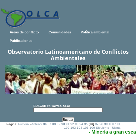
Areas de conflicto
Comunidades
Política ambiental
Publicaciones
Observatorio Latinoamericano de Conflictos
Ambientales
BUSCAR
en
www.olca.cl
Página:
Primera
-
Anterior
86
87
88
89
90
91
92
93
94
95
[
96
]
97
98
99
100
101
102
103
104
105
106
Siguiente
-
Ultima
- Minería a gran esca