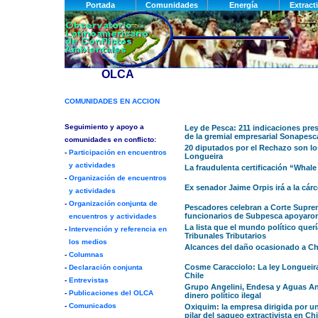
Ley de Pesca: 211 indicaciones pre
de la gremial empresarial Sonapesc
20 diputados por el Rechazo son los
Longueira
La fraudulenta certificación “Whale
Ex senador Jaime Orpis irá a la cár
Pescadores celebran a Corte Suprem
funcionarios de Subpesca apoyaro
La lista que el mundo político querí
Tribunales Tributarios
Alcances del daño ocasionado a Chi
Cosme Caracciolo: La ley Longueira 
Chile
Grupo Angelini, Endesa y Aguas And
dinero político ilegal
Oxiquim: la empresa dirigida por u
pilar del saqueo extractivista en Chi