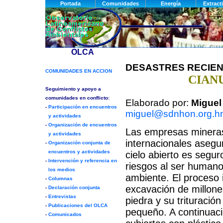
DESASTRES RECIEN
CIAN
Elaborado por:
Miguel
miguel@sdnhon.org.h
Las empresas mineras
internacionales asegu
cielo abierto es segur
riesgos al ser humano
ambiente. El proceso i
excavación de millone
piedra y su trituració
pequeño. A continuac