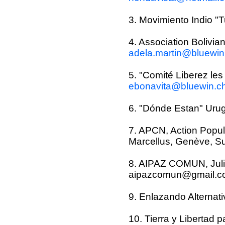
3. Movimiento Indio "
4. Association Bolivia
adela.martin@bluewin
5. "Comité Liberez les
ebonavita@bluewin.c
6. "Dónde Estan" Urug
7. APCN, Action Popula
Marcellus, Genève, S
8. AIPAZ COMUN, Julio
aipazcomun@gmail.c
9. Enlazando Alternati
10. Tierra y Libertad 