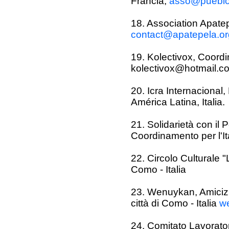
Francia,
asso@pueblo.
18. Association Apatep
contact@apatepela.or
19. Kolectivox, Coord
kolectivox@hotmail.c
20. Icra Internacional
América Latina, Italia.
21. Solidarietà con il
Coordinamento per l'I
22. Circolo Culturale "
Como - Italia
23. Wenuykan, Amicizi
città di Como - Italia
w
24. Comitato Lavoratori