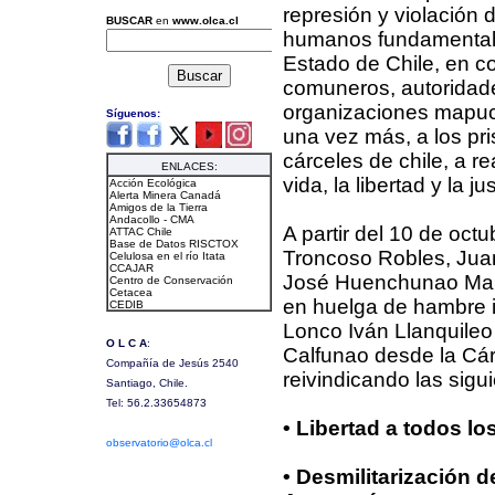
represión y violación 
humanos fundamentales
Estado de Chile, en co
comuneros, autoridad
organizaciones mapuc
una vez más, a los pri
cárceles de chile, a r
vida, la libertad y la jus
A partir del 10 de oct
Troncoso Robles, Juan M
José Huenchunao Mari
en huelga de hambre i
Lonco Iván Llanquileo
Calfunao desde la Cár
reivindicando las sig
• Libertad a todos l
• Desmilitarización d