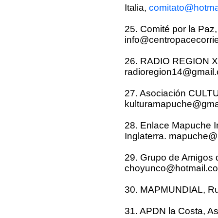
Italia,
comitato@hotma
25. Comité por la Paz,
info@centropacecorrie.
26. RADIO REGION XI
radioregion14@gmail
27. Asociación CUL
kulturamapuche@gma
28. Enlace Mapuche In
Inglaterra. mapuche@
29. Grupo de Amigos 
choyunco@hotmail.c
30. MAPMUNDIAL, Rud
31. APDN la Costa, A