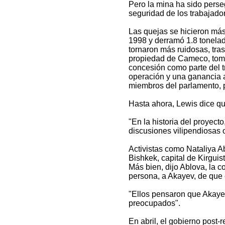
Pero la mina ha sido pers
seguridad de los trabajador
Las quejas se hicieron má
1998 y derramó 1.8 tonelada
tornaron más ruidosas, tras
propiedad de Cameco, tomó 
concesión como parte del t
operación y una ganancia a
miembros del parlamento, p
Hasta ahora, Lewis dice qu
"En la historia del proyect
discusiones vilipendiosas 
Activistas como Nataliya A
Bishkek, capital de Kirguis
Más bien, dijo Ablova, la 
persona, a Akayev, de que e
"Ellos pensaron que Akayev
preocupados".
En abril, el gobierno post-