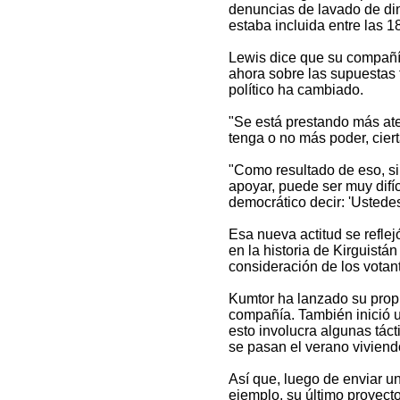
denuncias de lavado de din
estaba incluida entre las 1
Lewis dice que su compañí
ahora sobre las supuestas 
político ha cambiado.
"Se está prestando más aten
tenga o no más poder, cie
"Como resultado de eso, si
apoyar, puede ser muy difí
democrático decir: 'Ustede
Esa nueva actitud se refle
en la historia de Kirguistá
consideración de los votant
Kumtor ha lanzado su propia
compañía. También inició 
esto involucra algunas táct
se pasan el verano viviend
Así que, luego de enviar u
ejemplo, su último proyec