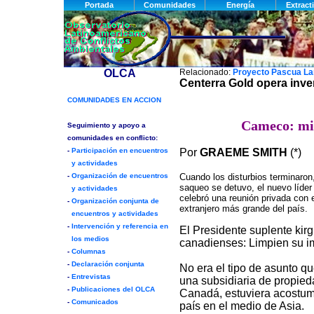
Relacionado:
Proyecto Pascua L
Centerra Gold opera inve
Cameco: min
Por
GRAEME SMITH
(*)
Cuando los disturbios terminaron
saqueo se detuvo, el nuevo líde
celebró una reunión privada con e
extranjero más grande del país.
El Presidente suplente kir
canadienses: Limpien su i
No era el tipo de asunto q
una subsidiaria de propie
Canadá, estuviera acostum
país en el medio de Asia.