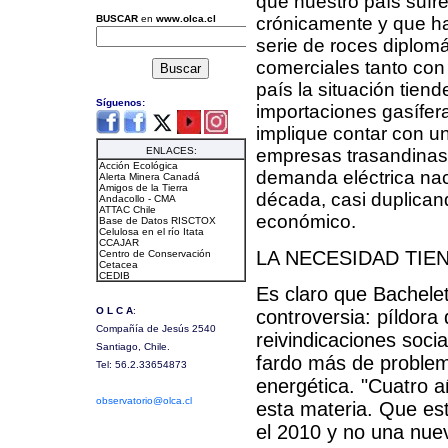
que nuestro país sufr
crónicamente y que h
serie de roces diplomá
comerciales tanto con
país la situación tien
importaciones gasífer
implique contar con un
empresas trasandinas.
demanda eléctrica nac
década, casi duplican
económico.
LA NECESIDAD TIE
Es claro que Bachele
controversia: píldora
reivindicaciones soci
fardo más de problema
energética. "Cuatro 
esta materia. Que est
el 2010 y no una nue