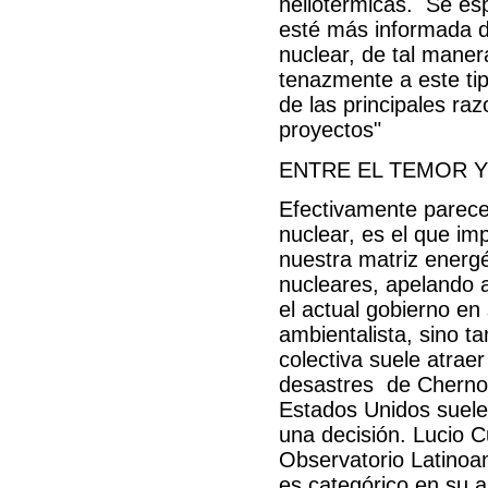
heliotérmicas. Se es
esté más informada de
nuclear, de tal maner
tenazmente a este tip
de las principales ra
proyectos"
ENTRE EL TEMOR Y
Efectivamente parece 
nuclear, es el que im
nuestra matriz energét
nucleares, apelando 
el actual gobierno e
ambientalista, sino t
colectiva suele atraer
desastres de Chernob
Estados Unidos suelen
una decisión. Lucio 
Observatorio Latinoa
es categórico en su an