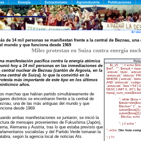
El Uni
ás de 14 mil personas se manifiestan frente a la central de Beznau, una
el mundo y que funciona desde 1969
Miles protestan en Suiza contra energía nucl
na manifestación pacífica contra la energía atómica
Rela
eunió hoy a 14 mil personas en las inmediaciones de
a central nuclear de Beznau (cantón de Argovia, en la
ona central de Suiza), lo que la convirtió en la
rotesta más importante de este tipo en los últimos
einticinco años.
os marchas que habían partido simultáneamente de
ugares distintos se encontraron frente a la central de
eznau, una de las más antiguas del mundo y que
unciona desde 1969.
uando ambas manifestaciones se juntaron, se inició la
ectura de mensajes provenientes de Fukushima (Japón),
erna, Alemania y Austria, tras lo que estaba previsto que
arlamentarios socialistas y del Partido Verde tomaran la
alabra, según la agencia local de noticias Ats.