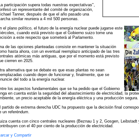
La participación supera todas nuestras expectativas",
onfesó un representante del comité de organización,
ichael Tanner, después de que el año pasado una
archa similar reuniera a 4 mil 500 personas.
n el plano político, el futuro de la energía nuclear puede jugarse este
iércoles, cuando está previsto que el Gobierno suizo tome una
ecisión a este respecto que someterá al Parlamento.
na de las opciones planteadas consiste en mantener la situación
omo hasta ahora, con un eventual reemplazo anticipado de las tres
entrales atómicas más antiguas, que por el momento está previsto
ue cierren en 2025.
tra alternativa que se debate es que esas plantas no sean
eemplazadas cuando dejen de funcionar y, finalmente, que se
enuncie del todo a la energía nuclear.
ntre los aspectos fundamentales que se ha pedido que el Gobierno
enga en cuenta están la seguridad del abastecimiento de electricidad, la prot
mbiente, un precio aceptable de la energía eléctrica y una producción segura.
l partido de extrema derecha UDC ha propuesto que la decisión final correspo
e un referéndum.
uiza cuenta con cinco centrales nucleares (Beznau 1 y 2, Gosgen, Leibstadt
ontribuyen con el 40 por ciento de la producción de electricidad.