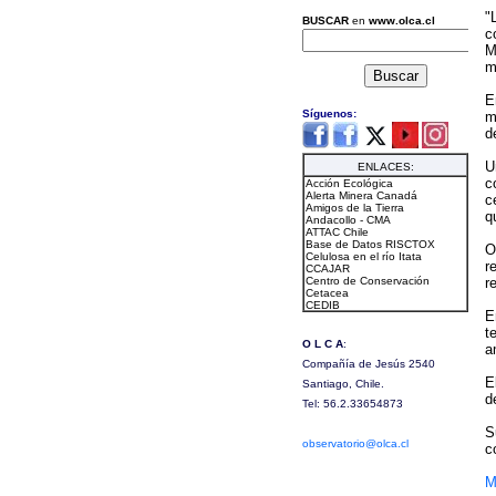
"
c
M
m
E
m
d
U
c
c
q
O
r
r
E
t
a
E
d
S
c