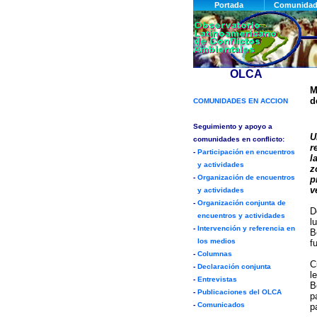
M
d
U
r
l
z
p
v
D
l
B
f
C
l
B
p
p