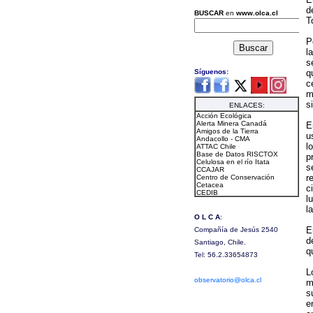
d
T
P
l
s
q
c
m
s
E
u
l
p
s
r
c
l
l
E
d
q
L
m
s
e