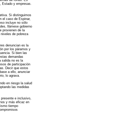
s, Estado y empresas.
etiva. Si distinguimos
n el caso de Espinar,
eso incluye no sólo
des, llámese gobierno
e provienen de la
 niveles de pobreza
res denuncian es la
ón por los páramos y
uencia. Si bien las
r estas demandas
 salida no es la
esos de participación
as. Decir que estos
base a ello, anunciar
rio, lo agrava.
ndo en riesgo la salud
doptando las medidas
presente e inclusivo,
anos y más eficaz en
 mismo tiempo
 compromisos