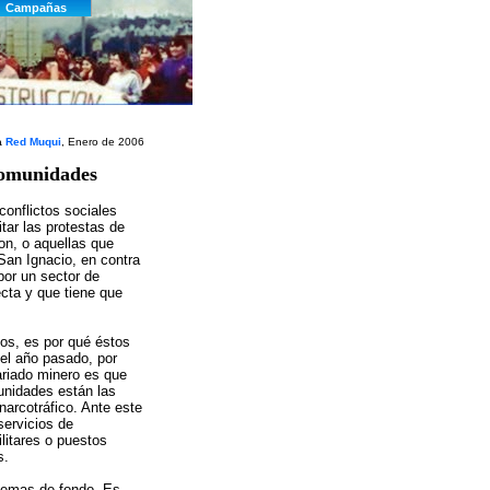
a
Red Muqui
, Enero de 2006
 comunidades
conflictos sociales
tar las protestas de
on, o aquellas que
an Ignacio, en contra
por un sector de
cta y que tiene que
tos, es por qué éstos
el año pasado, por
ariado minero es que
unidades están las
narcotráfico. Ante este
servicios de
ilitares o puestos
s.
blemas de fondo. Es