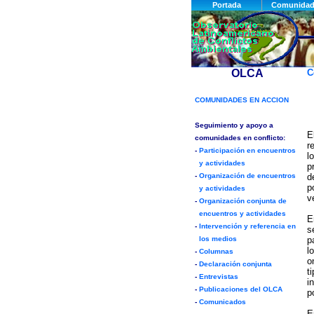
C
E
r
l
p
d
p
v
E
s
p
l
o
t
i
p
E