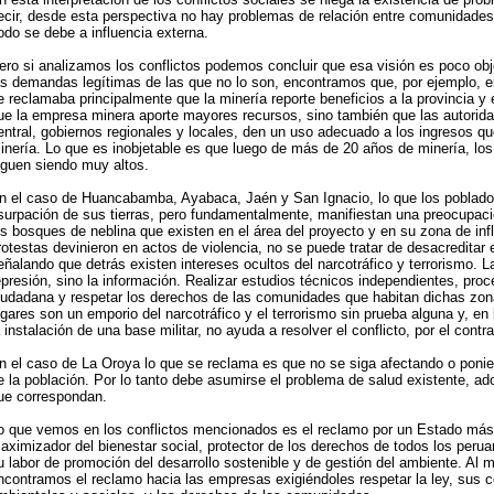
ecir, desde esta perspectiva no hay problemas de relación entre comunidade
odo se debe a influencia externa.
ero si analizamos los conflictos podemos concluir que esa visión es poco obj
as demandas legítimas de las que no lo son, encontramos que, por ejemplo, e
e reclamaba principalmente que la minería reporte beneficios a la provincia y 
ue la empresa minera aporte mayores recursos, sino también que las autorida
entral, gobiernos regionales y locales, den un uso adecuado a los ingresos qu
inería. Lo que es inobjetable es que luego de más de 20 años de minería, los
iguen siendo muy altos.
n el caso de Huancabamba, Ayabaca, Jaén y San Ignacio, lo que los poblado
surpación de sus tierras, pero fundamentalmente, manifiestan una preocupaci
os bosques de neblina que existen en el área del proyecto y en su zona de infl
rotestas devinieron en actos de violencia, no se puede tratar de desacredita
eñalando que detrás existen intereses ocultos del narcotráfico y terrorismo. La
epresión, sino la información. Realizar estudios técnicos independientes, proc
iudadana y respetar los derechos de las comunidades que habitan dichas zon
ugares son un emporio del narcotráfico y el terrorismo sin prueba alguna y, en 
a instalación de una base militar, no ayuda a resolver el conflicto, por el contra
n el caso de La Oroya lo que se reclama es que no se siga afectando o ponie
e la población. Por lo tanto debe asumirse el problema de salud existente, a
ue correspondan.
o que vemos en los conflictos mencionados es el reclamo por un Estado más 
aximizador del bienestar social, protector de los derechos de todos los peru
u labor de promoción del desarrollo sostenible y de gestión del ambiente. Al
ncontramos el reclamo hacia las empresas exigiéndoles respetar la ley, sus