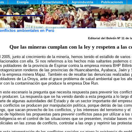
onflictos ambientales en Perú
Editorial del Boletín Nº 11 de l
Que las mineras cumplan con la ley y respeten a las
l 2005, junto al crecimiento de la minería, hemos tenido el estallido de varios 
elacionados con ella. Si nos referimos a los hechos más saltantes podemos ci
os pobladores de la provincia de Espinar contra la empresa minera BHP Billint
rotagonizaron ronderos de las provincias de Huancabamba, Ayabaca, Jaén y S
e la empresa minera Majaz. También es de resaltar las denuncias realizadas 
obladores de La Oroya, ante el grave problema de salud ambiental que los afe
er con la contaminación que produce la empresa Doe Run.
n este escenario la pregunta que necesita respuesta para prevenir los conflic
e producen. La respuesta que se ha venido dando a esta pregunta a lo largo d
arte de algunas autoridades del Estado y de un sector importante del empres
os conflictos se producen por manipulación política, porque detrás de las com
ngs, que sacan provecho de los conflictos, y los intereses del terrorismo y el 
ipo de hipótesis las propuestas para prevenir conflictos pasa por utilizar a los 
nteligencia en el control de las situaciones que se presenten, instalar bases m
oliciales en las zonas de conflicto, controlar a las ongs y reprimir las protesta
n esta interpretación de los conflictos sociales se niega la existencia de pro