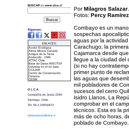
Por
Milagros Salazar
Fotos:
Percy Ramírez
Combayo es un manojo
sospechas apocalípti
aguas por la activida
Carachugo, la primera
Cajamarca desde que i
llegue a la ciudad del 
(si no hay contratiem
primer punto de reclam
las aguas que desembo
mil pobladores de Com
sucesos del cerro Qui
Isidro Llanos, La Repú
comprobar en el camp
técnicos. Esta es la p
más de ocho horas, de
poblado de Combayo.