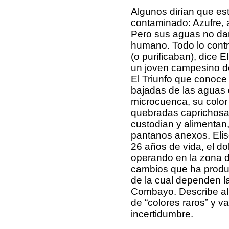
Algunos dirían que est
contaminado: Azufre, a
Pero sus aguas no dañ
humano. Todo lo contra
(o purificaban), dice 
un joven campesino d
El Triunfo que conoce 
bajadas de las aguas 
microcuenca, su color 
quebradas caprichosa
custodian y alimentan
pantanos anexos. Elise
26 años de vida, el d
operando en la zona d
cambios que ha produc
de la cual dependen l
Combayo. Describe al 
de “colores raros” y v
incertidumbre.