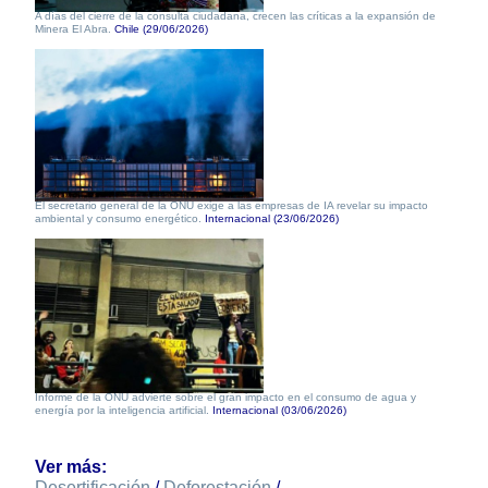
A días del cierre de la consulta ciudadana, crecen las críticas a la expansión de
Minera El Abra.
Chile (29/06/2026)
El secretario general de la ONU exige a las empresas de IA revelar su impacto
ambiental y consumo energético.
Internacional (23/06/2026)
Informe de la ONU advierte sobre el gran impacto en el consumo de agua y
energía por la inteligencia artificial.
Internacional (03/06/2026)
Ver más:
Desertificación
/
Deforestación
/